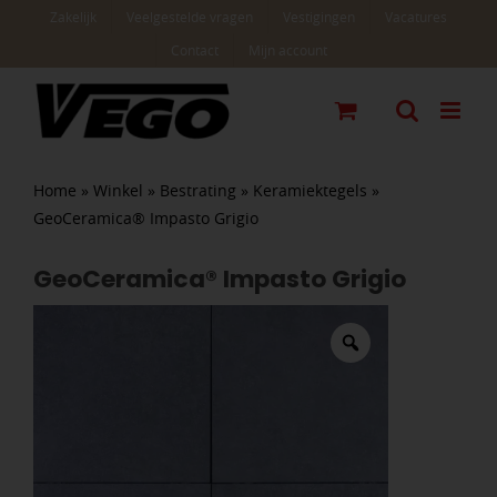
Ga
Zakelijk
Veelgestelde vragen
Vestigingen
Vacatures
naar
Contact
Mijn account
inhoud
Home
»
Winkel
»
Bestrating
»
Keramiektegels
»
GeoCeramica® Impasto Grigio
GeoCeramica® Impasto Grigio