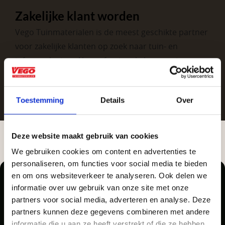
Zakelijke klant worden
Vego Tuinmaterialen is de meest geschikte partner
voor zakelijke klanten op zoek naar tuin- en
infraproducten. Als professionele leverancier van
tuinmaterialen bieden wij een breed assortiment
aan producten van topkwaliteit. Lees meer over de
Toestemming
Details
Over
zakelijke mogelijkheden
.
Deze website maakt gebruik van cookies
We gebruiken cookies om content en advertenties te
Aangepaste openingstijden tijdens de
personaliseren, om functies voor social media te bieden
vakantieperiode
en om ons websiteverkeer te analyseren. Ook delen we
informatie over uw gebruik van onze site met onze
Waardenburg en Vego Dordrecht hanteren tijdens
partners voor social media, adverteren en analyse. Deze
Vrijblijvend advies?
de vakantieperiode aangepaste openingstijden op
partners kunnen deze gegevens combineren met andere
Pellegrom Sierbestrating heet voortaan Vego
informatie die u aan ze heeft verstrekt of die ze hebben