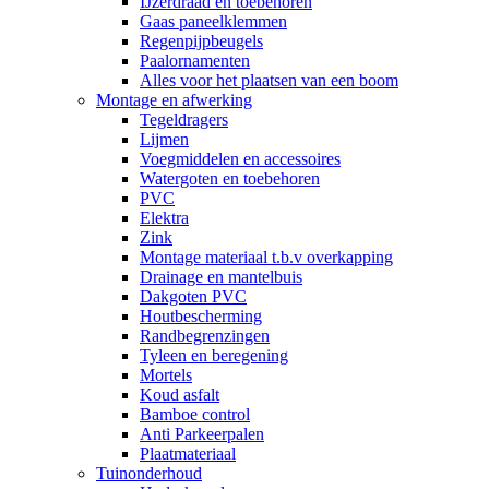
IJzerdraad en toebehoren
Gaas paneelklemmen
Regenpijpbeugels
Paalornamenten
Alles voor het plaatsen van een boom
Montage en afwerking
Tegeldragers
Lijmen
Voegmiddelen en accessoires
Watergoten en toebehoren
PVC
Elektra
Zink
Montage materiaal t.b.v overkapping
Drainage en mantelbuis
Dakgoten PVC
Houtbescherming
Randbegrenzingen
Tyleen en beregening
Mortels
Koud asfalt
Bamboe control
Anti Parkeerpalen
Plaatmateriaal
Tuinonderhoud