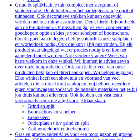
Grind & split
Maak je tuin compleet met siergrind, of
splitdecoratie. Denk hierbij aan het aanleggen van je oprit of
tuinpaden. Ook decoratieve stukken kunnen opgevuld
worden met ons ruime assortiment. Denk hierbij bijvoorbeeld
aan de breukstenen. Of misschien ga je liever voor een iets
goedkopere optie en kies je voor schelpen of boomschors.
Om dit goed aan te leggen heb je natuurlijk onze splitplaten
en worteldoek nodig. Ook die kun jij bij ons vinden. Bij elk
product staat uitgelegd wat er precies nodig is en hoe het
aangelegd moet worden! Nog verdere vragen? Wees van
harte welkom in onze winkel. Wij kunnen je advies geven
over onze tuinproducten. Ook kun je hier veel van onze
producten bekijken of direct aankopen. Wij helpen je graag!
Elke winkel heeft een showtuin en voorraad van veel
artikelen die je direct kunt aankopen, wij hebben meerdere
eigen vrachtwagens zodat wij de bestelde materialen netjes bij
jou thuis kunnen afleveren. Ook hebben een vast team
verkoopadviseurs die altijd voor je klaar staan.
Grind en split
Boomschors en schelpen
Breuksteen
Onderplaten t.b.v grind en split
Anti worteldoek en toebehoren
Gras en groenwanden
Alles voor een mooi gazon en groene
wanden. Of je nu kiest voor echt gras of kunstgras: wij