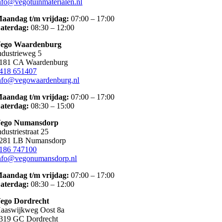
nfo@vegotuinmaterialen.nl
aandag t/m vrijdag:
07:00 – 17:00
aterdag:
08:30 – 12:00
ego Waardenburg
ndustrieweg 5
181 CA Waardenburg
418 651407
nfo@vegowaardenburg.nl
aandag t/m vrijdag:
07:00 – 17:00
aterdag
:
08:30 – 15:00
ego Numansdorp
ndustriestraat 25
281 LB Numansdorp
186 747100
nfo@vegonumansdorp.nl
aandag t/m vrijdag
:
07:00 – 17:00
aterdag
:
08:30 – 12:00
ego Dordrecht
aaswijkweg Oost 8a
319 GC Dordrecht