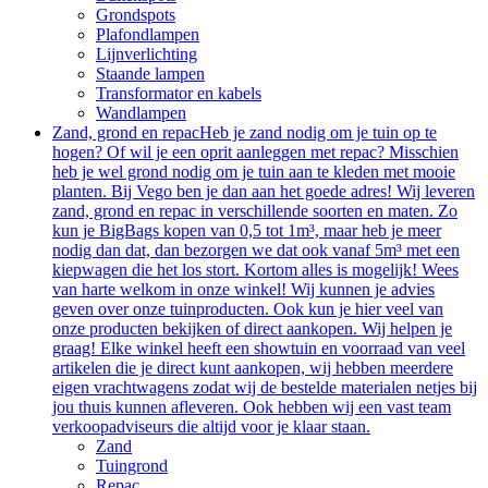
Grondspots
Plafondlampen
Lijnverlichting
Staande lampen
Transformator en kabels
Wandlampen
Zand, grond en repac
Heb je zand nodig om je tuin op te
hogen? Of wil je een oprit aanleggen met repac? Misschien
heb je wel grond nodig om je tuin aan te kleden met mooie
planten. Bij Vego ben je dan aan het goede adres! Wij leveren
zand, grond en repac in verschillende soorten en maten. Zo
kun je BigBags kopen van 0,5 tot 1m³, maar heb je meer
nodig dan dat, dan bezorgen we dat ook vanaf 5m³ met een
kiepwagen die het los stort. Kortom alles is mogelijk! Wees
van harte welkom in onze winkel! Wij kunnen je advies
geven over onze tuinproducten. Ook kun je hier veel van
onze producten bekijken of direct aankopen. Wij helpen je
graag! Elke winkel heeft een showtuin en voorraad van veel
artikelen die je direct kunt aankopen, wij hebben meerdere
eigen vrachtwagens zodat wij de bestelde materialen netjes bij
jou thuis kunnen afleveren. Ook hebben wij een vast team
verkoopadviseurs die altijd voor je klaar staan.
Zand
Tuingrond
Repac