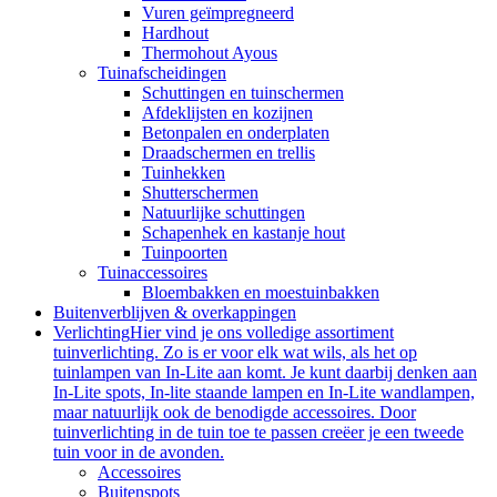
Vuren geïmpregneerd
Hardhout
Thermohout Ayous
Tuinafscheidingen
Schuttingen en tuinschermen
Afdeklijsten en kozijnen
Betonpalen en onderplaten
Draadschermen en trellis
Tuinhekken
Shutterschermen
Natuurlijke schuttingen
Schapenhek en kastanje hout
Tuinpoorten
Tuinaccessoires
Bloembakken en moestuinbakken
Buitenverblijven & overkappingen
Verlichting
Hier vind je ons volledige assortiment
tuinverlichting. Zo is er voor elk wat wils, als het op
tuinlampen van In-Lite aan komt. Je kunt daarbij denken aan
In-Lite spots, In-lite staande lampen en In-Lite wandlampen,
maar natuurlijk ook de benodigde accessoires. Door
tuinverlichting in de tuin toe te passen creëer je een tweede
tuin voor in de avonden.
Accessoires
Buitenspots