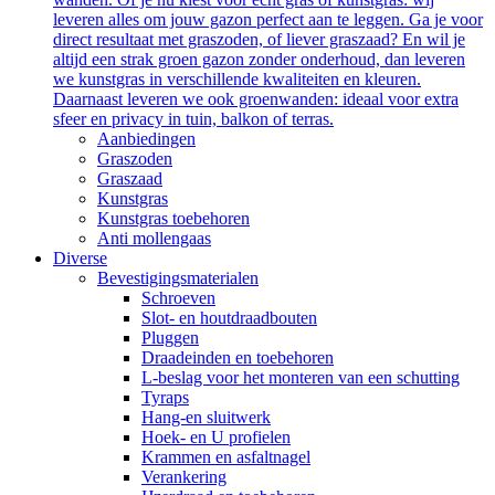
leveren alles om jouw gazon perfect aan te leggen. Ga je voor
direct resultaat met graszoden, of liever graszaad? En wil je
altijd een strak groen gazon zonder onderhoud, dan leveren
we kunstgras in verschillende kwaliteiten en kleuren.
Daarnaast leveren we ook groenwanden: ideaal voor extra
sfeer en privacy in tuin, balkon of terras.
Aanbiedingen
Graszoden
Graszaad
Kunstgras
Kunstgras toebehoren
Anti mollengaas
Diverse
Bevestigingsmaterialen
Schroeven
Slot- en houtdraadbouten
Pluggen
Draadeinden en toebehoren
L-beslag voor het monteren van een schutting
Tyraps
Hang-en sluitwerk
Hoek- en U profielen
Krammen en asfaltnagel
Verankering