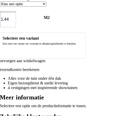
M2
GeoCeramica®
Motion
Musk
aantal
Selecteer een variant
Kies eerst een variant om voorraad en afhaalmogelijkheden te bekijken.
oevoegen aan winkelwagen
erzendkosten berekenen
Alles voor de tuin onder één dak
Eigen bezorgdienst & snelle levering
4 vestigingen met inspirerende showtuinen
Meer informatie
Selecteer een optie om de productinformatie te tonen.