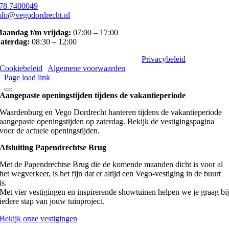
78 7400049
nfo@vegodordrecht.nl
aandag t/m vrijdag:
07:00 – 17:00
aterdag:
08:30 – 12:00
©
2026 Vego | Alle rechten voorbehouden |
Privacybeleid
|
Cookiebeleid
|
Algemene voorwaarden
Page load link
Aangepaste openingstijden tijdens de vakantieperiode
Waardenburg en Vego Dordrecht hanteren tijdens de vakantieperiode
aangepaste openingstijden op zaterdag. Bekijk de vestigingspagina
voor de actuele openingstijden.
Afsluiting Papendrechtse Brug
Met de Papendrechtse Brug die de komende maanden dicht is voor al
het wegverkeer, is het fijn dat er altijd een Vego-vestiging in de buurt
is.
Met vier vestigingen en inspirerende showtuinen helpen we je graag bi
iedere stap van jouw tuinproject.
Bekijk onze vestigingen