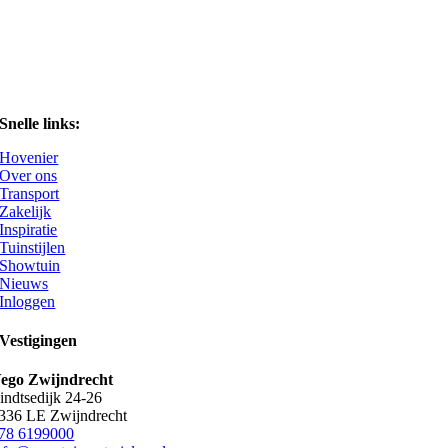
Snelle links:
Hovenier
Over ons
Transport
Zakelijk
Inspiratie
Tuinstijlen
Showtuin
Nieuws
Inloggen
Vestigingen
ego Zwijndrecht
indtsedijk 24-26
336 LE Zwijndrecht
78 6199000