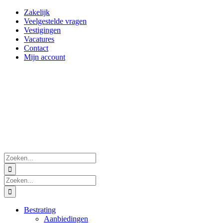
Ga
Zakelijk
naar
Veelgestelde vragen
inhoud
Vestigingen
Vacatures
Contact
Mijn account
Zoeken
naar:
Zoeken
naar:
Bestrating
Aanbiedingen