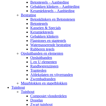
Betontegels – Aanbieding
Gebakken klinkers – Aanbieding
Keramiektegels – Aanbieding
Bestrating
Betonklinkers en Betonstenen
Betontegels
Kasseien & Specials
Keramiektegels
Gebakken klinkers
Flagstones en staptegels
Waterpasserende bestrating
Rubberen tegels
Opsluitbanden en elementen
Opsluitbanden
L en U elementen
Randbegrenzingen
Traptreden
Afdekplaten en vijverranden
Zwembadranden
Muurblokken en stapelblokken
Tuinhout
Tuinhout
Composiet vlonderdelen
Douglas
Zwart tuinhout