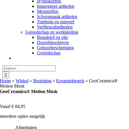
Hydrokorrels
Impregneer artikelen
Meststoffen
Schoonmaak artikelen
Tuinbeits en tuinverf
Verfbenodigdheden
Gereedschap en werkkleding
Brandstof en olie
Doorslijpschijven
Gehoorbescherming
Gereedschap
Zoeken
naar:
Home
»
Winkel
»
Bestrating
»
Keramiektegels
»
GeoCeramica®
Motion Musk
GeoCeramica® Motion Musk
Vanaf
€
84,95
meerdere opties mogelijk
Afmetingen