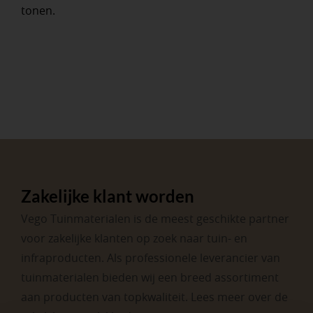
tonen.
Zakelijke klant worden
Vego Tuinmaterialen is de meest geschikte partner
voor zakelijke klanten op zoek naar tuin- en
infraproducten. Als professionele leverancier van
tuinmaterialen bieden wij een breed assortiment
aan producten van topkwaliteit. Lees meer over de