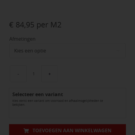
€
84,95
per M2
Afmetingen

GeoCeramica®
Mus_Art
Selecteer een variant
Saint
Kies eerst een variant om voorraad en afhaalmogelijkheden te
Laurent
bekijken.
Noir
aantal
TOEVOEGEN AAN WINKELWAGEN