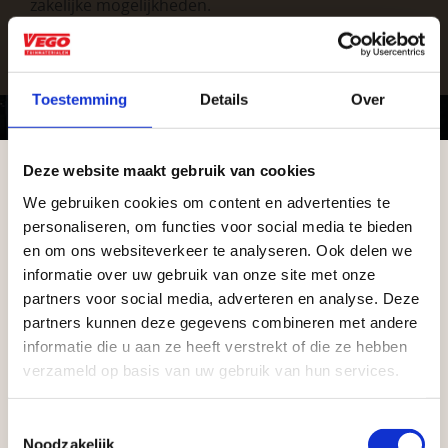
zakelijke mogelijkheden
.
Toestemming
Details
Over
Deze website maakt gebruik van cookies
We gebruiken cookies om content en advertenties te
Vrijblijvend advies?
Aangepaste openingstijden tijdens de
personaliseren, om functies voor social media te bieden
vakantieperiode
en om ons websiteverkeer te analyseren. Ook delen we
informatie over uw gebruik van onze site met onze
Geen probleem, wij hebben alles voor uw
Waardenburg en Vego Dordrecht hanteren tijdens
partners voor social media, adverteren en analyse. Deze
tuin en onze medewerkers adviseren je
de vakantieperiode aangepaste openingstijden op
partners kunnen deze gegevens combineren met andere
graag!
informatie die u aan ze heeft verstrekt of die ze hebben
zaterdag. Bekijk de vestigingspagina voor de
verzameld op basis van uw gebruik van hun services.
actuele openingstijden.
NEEM CONTACT MET ONS OP
Afsluiting Papendrechtse Brug
Toestemmingsselectie
Noodzakelijk