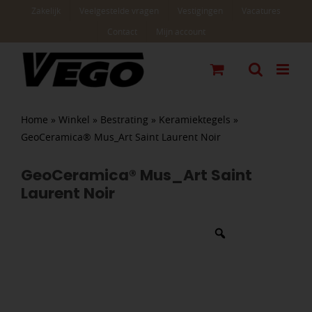
Ga
Zakelijk
Veelgestelde vragen
Vestigingen
Vacatures
naar
Contact
Mijn account
inhoud
Home
»
Winkel
»
Bestrating
»
Keramiektegels
»
GeoCeramica® Mus_Art Saint Laurent Noir
GeoCeramica® Mus_Art Saint
Laurent Noir