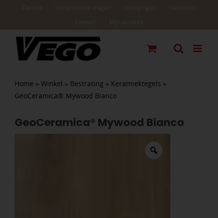
Ga
Zakelijk
Veelgestelde vragen
Vestigingen
Vacatures
naar
Contact
Mijn account
inhoud
Home
»
Winkel
»
Bestrating
»
Keramiektegels
»
GeoCeramica® Mywood Bianco
GeoCeramica® Mywood Bianco