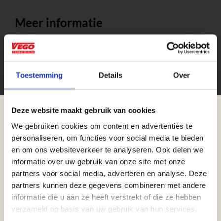
Meer informatie
Selecteer een optie om de productinformatie te
tonen.
Toestemming
Details
Over
Deze website maakt gebruik van cookies
We gebruiken cookies om content en advertenties te
Aangepaste openingstijden tijdens de
personaliseren, om functies voor social media te bieden
vakantieperiode
en om ons websiteverkeer te analyseren. Ook delen we
informatie over uw gebruik van onze site met onze
Waardenburg en Vego Dordrecht hanteren tijdens
partners voor social media, adverteren en analyse. Deze
de vakantieperiode aangepaste openingstijden op
partners kunnen deze gegevens combineren met andere
Zakelijke klant worden
informatie die u aan ze heeft verstrekt of die ze hebben
zaterdag. Bekijk de vestigingspagina voor de
Vego Tuinmaterialen is de meest geschikte partner
verzameld op basis van uw gebruik van hun services.
actuele openingstijden.
voor zakelijke klanten op zoek naar tuin- en