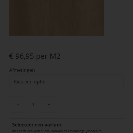
€
96,95
per M2
Afmetingen

GeoCeramica®
Mywood
Selecteer een variant
Bianco
Kies eerst een variant om voorraad en afhaalmogelijkheden te
aantal