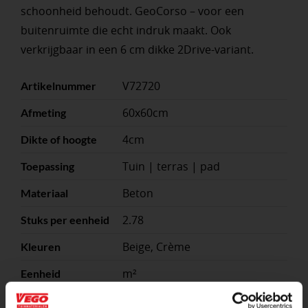
schoonheid behoudt. GeoCorso – voor een
buitenruimte die echt indruk maakt. Ook
verkrijgbaar in een 6 cm dikke 2Drive-variant.
V72720
Artikelnummer
60x60cm
Afmeting
4cm
Dikte of hoogte
Tuin | terras | pad
Toepassing
Beton
Materiaal
2.78
Stuks per eenheid
Beige, Crème
Kleuren
m²
Eenheid