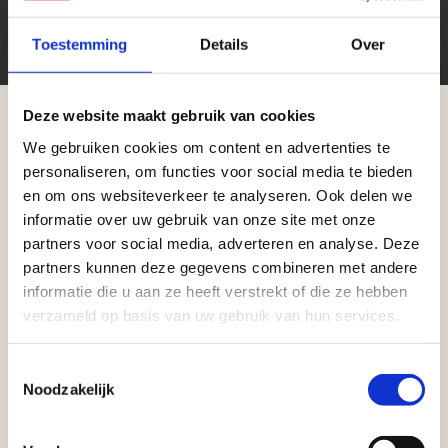
Toestemming
Details
Over
Deze website maakt gebruik van cookies
We gebruiken cookies om content en advertenties te
Aangepaste openingstijden tijdens de
personaliseren, om functies voor social media te bieden
vakantieperiode
Zakelijke klant worden
en om ons websiteverkeer te analyseren. Ook delen we
informatie over uw gebruik van onze site met onze
Vego Tuinmaterialen is de meest geschikte partner
Waardenburg en Vego Dordrecht hanteren tijdens
partners voor social media, adverteren en analyse. Deze
voor zakelijke klanten op zoek naar tuin- en
de vakantieperiode aangepaste openingstijden op
partners kunnen deze gegevens combineren met andere
infraproducten. Als professionele leverancier van
informatie die u aan ze heeft verstrekt of die ze hebben
zaterdag. Bekijk de vestigingspagina voor de
tuinmaterialen bieden wij een breed assortiment
verzameld op basis van uw gebruik van hun services.
actuele openingstijden.
aan producten van topkwaliteit. Lees meer over de
Afsluiting Papendrechtse Brug
Toestemmingsselectie
zakelijke mogelijkheden
.
Noodzakelijk
Met de Papendrechtse Brug die de komende