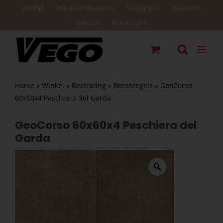
Ga
Zakelijk
Veelgestelde vragen
Vestigingen
Vacatures
naar
Contact
Mijn account
inhoud
Home
»
Winkel
»
Bestrating
»
Betontegels
»
GeoCorso
60x60x4 Peschiera del Garda
GeoCorso 60x60x4 Peschiera del
Garda