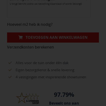
U krijgt bericht zodra uw bestelling klaarstaat of wordt bezorgd.
del
Garda
aantal
Hoeveel m2 heb ik nodig?
TOEVOEGEN AAN WINKELWAGEN
Verzendkosten berekenen
Alles voor de tuin onder één dak
Eigen bezorgdienst & snelle levering
4 vestigingen met inspirerende showtuinen
97.79%
Beveelt ons aan