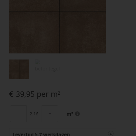
€
39,95
per m²
m²
GeoCorso
60x60x4
Levertijd 5-7 werkdagen
Peschiera
i