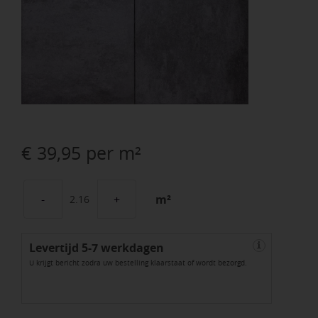
€
39,95
per m²
m²
GeoCorso
Brezza
Levertijd 5-7 werkdagen
60x60x4
i
U krijgt bericht zodra uw bestelling klaarstaat of wordt bezorgd.
Bari
aantal