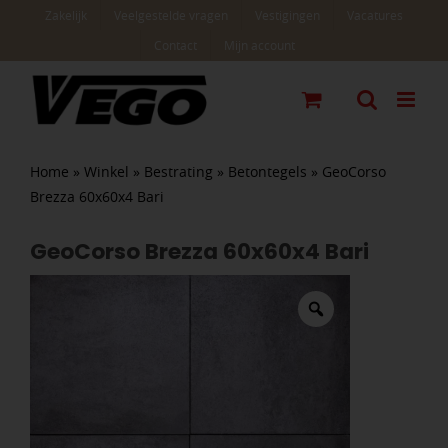
Ga
Zakelijk
Veelgestelde vragen
Vestigingen
Vacatures
naar
Contact
Mijn account
inhoud
Home
»
Winkel
»
Bestrating
»
Betontegels
»
GeoCorso
Brezza 60x60x4 Bari
GeoCorso Brezza 60x60x4 Bari