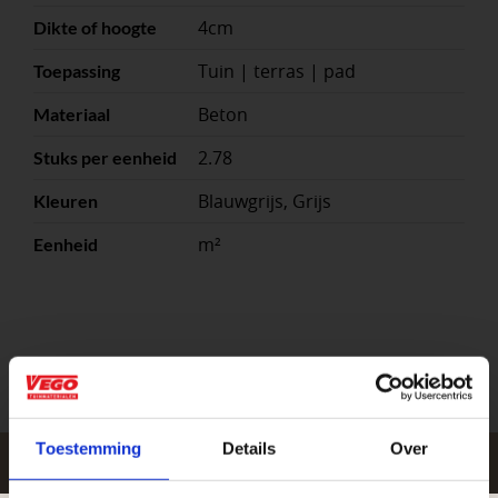
4cm
Dikte of hoogte
Tuin | terras | pad
Toepassing
Beton
Materiaal
2.78
Stuks per eenheid
Blauwgrijs, Grijs
Kleuren
m²
Eenheid
Toestemming
Details
Over