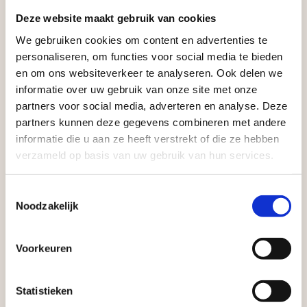
Zakelijke klant worden
Deze website maakt gebruik van cookies
Vego Tuinmaterialen is de meest geschikte partner
We gebruiken cookies om content en advertenties te
Aangepaste openingstijden tijdens de
voor zakelijke klanten op zoek naar tuin- en
personaliseren, om functies voor social media te bieden
vakantieperiode
en om ons websiteverkeer te analyseren. Ook delen we
infraproducten. Als professionele leverancier van
informatie over uw gebruik van onze site met onze
tuinmaterialen bieden wij een breed assortiment
Waardenburg en Vego Dordrecht hanteren tijdens
partners voor social media, adverteren en analyse. Deze
aan producten van topkwaliteit. Lees meer over de
de vakantieperiode aangepaste openingstijden op
partners kunnen deze gegevens combineren met andere
zakelijke mogelijkheden
.
informatie die u aan ze heeft verstrekt of die ze hebben
zaterdag. Bekijk de vestigingspagina voor de
verzameld op basis van uw gebruik van hun services.
actuele openingstijden.
Afsluiting Papendrechtse Brug
Toestemmingsselectie
Noodzakelijk
Met de Papendrechtse Brug die de komende
maanden dicht is voor al het wegverkeer, is het fijn
Voorkeuren
dat er altijd een Vego-vestiging in de buurt is.
Vrijblijvend advies?
Met vier vestigingen en inspirerende showtuinen
Statistieken