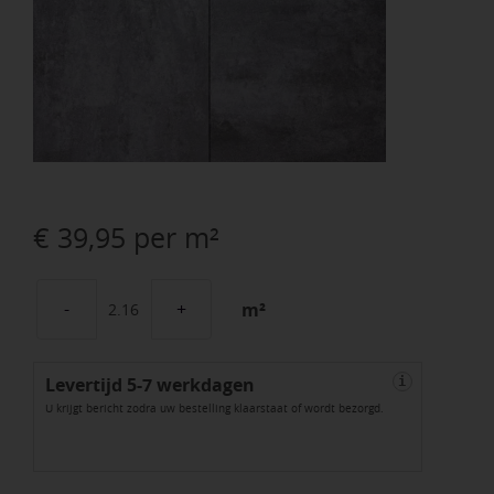
€
39,95
per m²
m²
GeoCorso
Brezza
Levertijd 5-7 werkdagen
60x60x4
i
U krijgt bericht zodra uw bestelling klaarstaat of wordt bezorgd.
Pescara
aantal