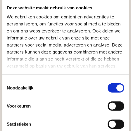
Zakelijke klant worden
Deze website maakt gebruik van cookies
Vego Tuinmaterialen is de meest geschikte partner
We gebruiken cookies om content en advertenties te
Aangepaste openingstijden tijdens de
voor zakelijke klanten op zoek naar tuin- en
personaliseren, om functies voor social media te bieden
vakantieperiode
en om ons websiteverkeer te analyseren. Ook delen we
infraproducten. Als professionele leverancier van
informatie over uw gebruik van onze site met onze
tuinmaterialen bieden wij een breed assortiment
Waardenburg en Vego Dordrecht hanteren tijdens
partners voor social media, adverteren en analyse. Deze
aan producten van topkwaliteit. Lees meer over de
de vakantieperiode aangepaste openingstijden op
partners kunnen deze gegevens combineren met andere
zakelijke mogelijkheden
.
informatie die u aan ze heeft verstrekt of die ze hebben
zaterdag. Bekijk de vestigingspagina voor de
verzameld op basis van uw gebruik van hun services.
actuele openingstijden.
Afsluiting Papendrechtse Brug
Toestemmingsselectie
Noodzakelijk
Met de Papendrechtse Brug die de komende
maanden dicht is voor al het wegverkeer, is het fijn
Voorkeuren
dat er altijd een Vego-vestiging in de buurt is.
Vrijblijvend advies?
Met vier vestigingen en inspirerende showtuinen
Statistieken
helpen we je graag bij iedere stap van jouw