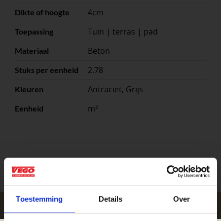
4cm
Dikte of hoogte
Tuin | terras | pad
Toepassing
Beton
Materiaal
2.78
Stuks per eenheid
Antraciet, Grijs
Kleuren
m²
Eenheid
Toestemming
Details
Over