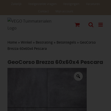
Ga
Zakelijk
Veelgestelde vragen
Vestigingen
Vacatures
naar
Contact
Mijn account
inhoud
Home
»
Winkel
»
Bestrating
»
Betontegels
»
GeoCorso
Brezza 60x60x4 Pescara
GeoCorso Brezza 60x60x4 Pescara