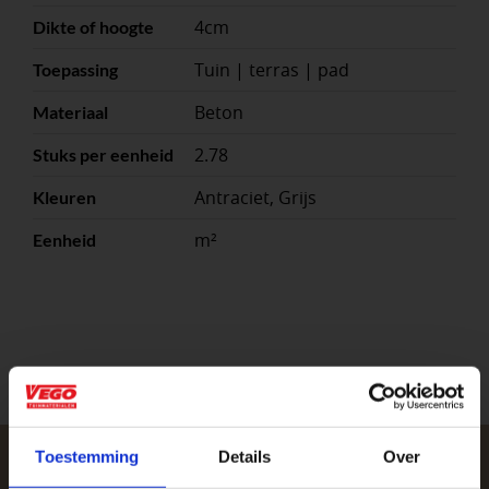
4cm
Dikte of hoogte
Tuin | terras | pad
Toepassing
Beton
Materiaal
2.78
Stuks per eenheid
Antraciet, Grijs
Kleuren
m²
Eenheid
Toestemming
Details
Over