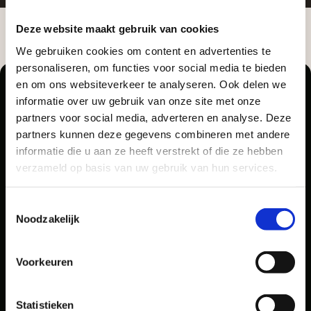
Zakelijke klant worden
Deze website maakt gebruik van cookies
Vego Tuinmaterialen is de meest geschikte partner
We gebruiken cookies om content en advertenties te
voor zakelijke klanten op zoek naar tuin- en
Aangepaste openingstijden tijdens de
personaliseren, om functies voor social media te bieden
vakantieperiode
infraproducten. Als professionele leverancier van
en om ons websiteverkeer te analyseren. Ook delen we
tuinmaterialen bieden wij een breed assortiment
informatie over uw gebruik van onze site met onze
Waardenburg en Vego Dordrecht hanteren tijdens
aan producten van topkwaliteit. Lees meer over de
partners voor social media, adverteren en analyse. Deze
de vakantieperiode aangepaste openingstijden op
zakelijke mogelijkheden
.
partners kunnen deze gegevens combineren met andere
Pellegrom Sierbestrating heet voortaan Vego
informatie die u aan ze heeft verstrekt of die ze hebben
zaterdag. Bekijk de vestigingspagina voor de
Tuinmaterialen.
verzameld op basis van uw gebruik van hun services.
actuele openingstijden.
Afsluiting Papendrechtse Brug
Toestemmingsselectie
Noodzakelijk
Met de Papendrechtse Brug die de komende
maanden dicht is voor al het wegverkeer, is het fijn
Voorkeuren
Vrijblijvend advies?
dat er altijd een Vego-vestiging in de buurt is.
Met vier vestigingen en inspirerende showtuinen
Statistieken