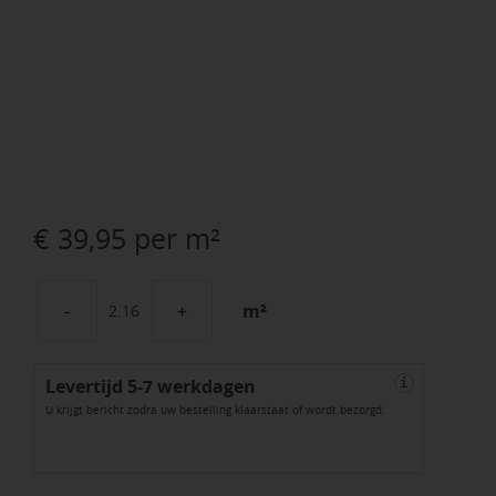
€
39,95
per m²
m²
GeoCorso
Brezza
Levertijd 5-7 werkdagen
60x60x4
i
U krijgt bericht zodra uw bestelling klaarstaat of wordt bezorgd.
Pisa
aantal