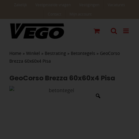
Ga
Zakelijk
Veelgestelde vragen
Vestigingen
Vacatures
naar
Contact
Mijn account
inhoud
Home
»
Winkel
»
Bestrating
»
Betontegels
»
GeoCorso
Brezza 60x60x4 Pisa
GeoCorso Brezza 60x60x4 Pisa