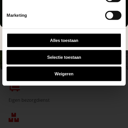
helpen we je graag bij iedere stap van jouw
Geen probleem, wij hebben alles voor uw
tuinproject.
tuin en onze medewerkers adviseren je
Marketing
graag!
BEKIJK ONZE VESTIGINGEN
NEEM CONTACT MET ONS OP
Alles toestaan
Selectie toestaan
Weigeren
Eigen bezorgdienst