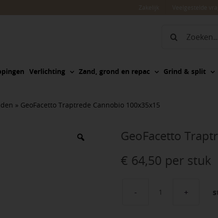
Zakelijk
Veelgestelde vr
Zoeken
naar:
ppingen
Verlichting
Zand, grond en repac
Grind & split
eden
»
GeoFacetto Traptrede Cannobio 100x35x15
GeoFacetto Trapt
€
64,50
per stuk
s
GeoFacetto
Traptrede