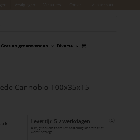
agen
Vestigingen
Vacatures
Contact
Mijn account
Gras en groenwanden
Diverse
rede Cannobio 100x35x15
Levertijd 5-7 werkdagen
i
tuk
U krijgt bericht zodra uw bestelling klaarstaat of
wordt bezorgd.