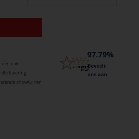
97.79%
r één dak
Beveelt
elle levering
ons aan
irerende showtuinen