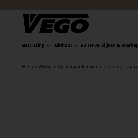
Ga
naar
inhoud
Bestrating
Tuinhout
Buitenverblijven & overka
Home
»
Winkel
»
Opsluitbanden en elementen
»
Traptr