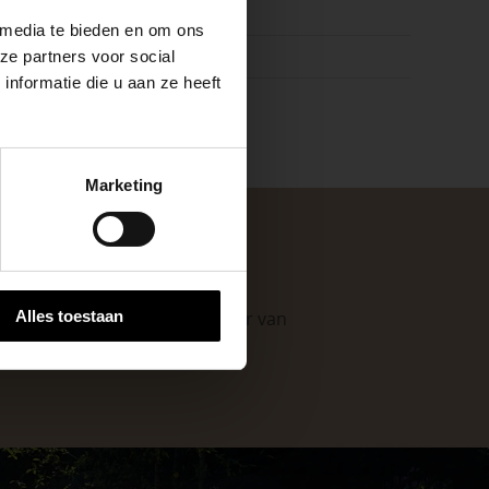
raciet, Zwart
 media te bieden en om ons
k
ze partners voor social
nformatie die u aan ze heeft
keer, is het fijn
Marketing
 stap van jouw
. Als professionele leverancier van
Alles toestaan
e mogelijkheden
.