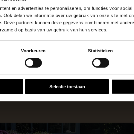
 de vestigingspagina voor de actuele openingstijden.
betonelementen zijn in
Ant
Kleuren
ent en advertenties te personaliseren, om functies voor social
apendrechtse Brug
stu
Eenheid
. Ook delen we informatie over uw gebruik van onze site met on
e. Deze partners kunnen deze gegevens combineren met andere i
erzameld op basis van uw gebruik van hun services.
se Brug die de komende maanden dicht is voor al het wegver
go-vestiging in de buurt is.
Voorkeuren
Statistieken
n en inspirerende showtuinen helpen we je graag bij iedere
VESTIGINGEN
 voor zakelijke klanten op zoek naar tuin- en infraproducten
Selectie toestaan
aan producten van topkwaliteit. Lees meer over de
zakelijk