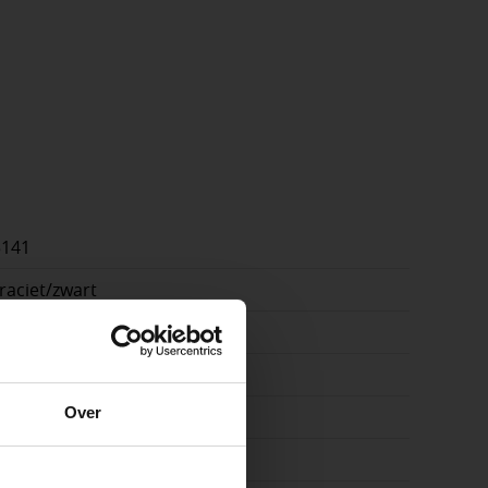
5141
raciet/zwart
0x35cm
cm
e
Over
on
ste openingstijden