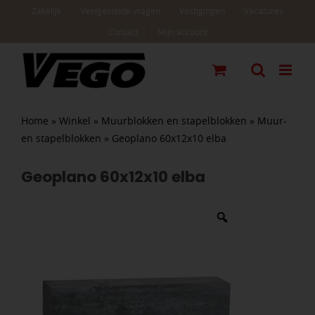
Ga
Zakelijk
Veelgestelde vragen
Vestigingen
Vacatures
naar
Contact
Mijn account
inhoud
Home
»
Winkel
»
Muurblokken en stapelblokken
»
Muur-
en stapelblokken
»
Geoplano 60x12x10 elba
Geoplano 60x12x10 elba