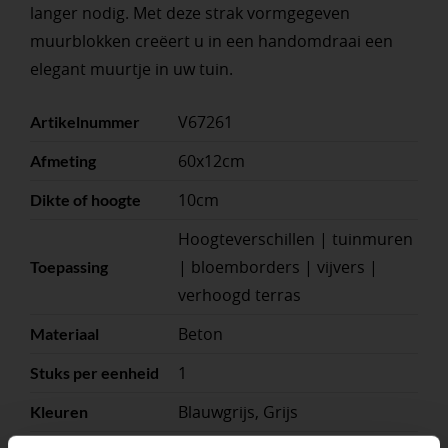
langer nodig. Met deze strak vormgegeven
muurblokken creëert u in een handomdraai een
elegant muurtje in uw tuin.
V67261
Artikelnummer
60x12cm
Afmeting
10cm
Dikte of hoogte
Hoogteverschillen | tuinmuren
| bloemborders | vijvers |
Toepassing
verhoogd terras
Beton
Materiaal
1
Stuks per eenheid
Blauwgrijs, Grijs
Kleuren