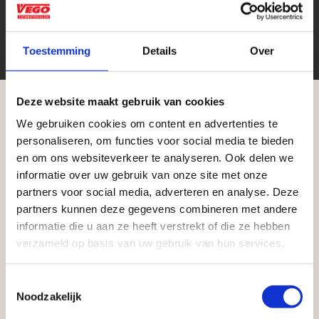
stuk
Eenheid
Toestemming
Details
Over
Deze website maakt gebruik van cookies
We gebruiken cookies om content en advertenties te
Aangepaste openingstijden tijdens de
personaliseren, om functies voor social media te bieden
vakantieperiode
en om ons websiteverkeer te analyseren. Ook delen we
informatie over uw gebruik van onze site met onze
Zakelijke klant worden
Waardenburg en Vego Dordrecht hanteren tijdens
partners voor social media, adverteren en analyse. Deze
Vego Tuinmaterialen is de meest geschikte partner
de vakantieperiode aangepaste openingstijden op
partners kunnen deze gegevens combineren met andere
voor zakelijke klanten op zoek naar tuin- en
informatie die u aan ze heeft verstrekt of die ze hebben
zaterdag. Bekijk de vestigingspagina voor de
infraproducten. Als professionele leverancier van
verzameld op basis van uw gebruik van hun services.
actuele openingstijden.
tuinmaterialen bieden wij een breed assortiment
Afsluiting Papendrechtse Brug
aan producten van topkwaliteit. Lees meer over de
Toestemmingsselectie
Noodzakelijk
zakelijke mogelijkheden
.