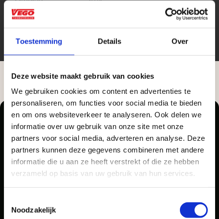
Toestemming
Details
Over
Deze website maakt gebruik van cookies
We gebruiken cookies om content en advertenties te
Aangepaste openingstijden tijdens de
personaliseren, om functies voor social media te bieden
vakantieperiode
en om ons websiteverkeer te analyseren. Ook delen we
Zakelijke klant worden
informatie over uw gebruik van onze site met onze
Waardenburg en Vego Dordrecht hanteren tijdens
Vego Tuinmaterialen is de meest geschikte partner
partners voor social media, adverteren en analyse. Deze
de vakantieperiode aangepaste openingstijden op
partners kunnen deze gegevens combineren met andere
voor zakelijke klanten op zoek naar tuin- en
Pellegrom Sierbestrating heet voortaan Vego
informatie die u aan ze heeft verstrekt of die ze hebben
zaterdag. Bekijk de vestigingspagina voor de
infraproducten. Als professionele leverancier van
Tuinmaterialen.
verzameld op basis van uw gebruik van hun services.
actuele openingstijden.
tuinmaterialen bieden wij een breed assortiment
aan producten van topkwaliteit. Lees meer over de
Afsluiting Papendrechtse Brug
Toestemmingsselectie
zakelijke mogelijkheden
.
Noodzakelijk