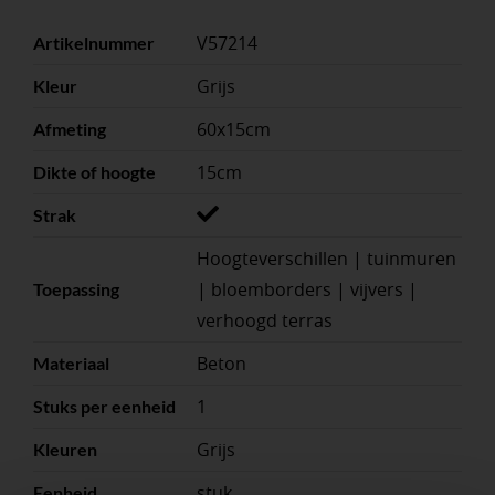
V57214
Artikelnummer
Grijs
Kleur
60x15cm
Afmeting
15cm
Dikte of hoogte
Strak
Hoogteverschillen | tuinmuren
| bloemborders | vijvers |
Toepassing
verhoogd terras
Beton
Materiaal
1
Stuks per eenheid
Grijs
Kleuren
stuk
Eenheid