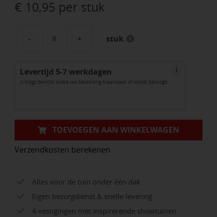
€
10,95
per stuk
stuk
GeoPlano
stapelblok
Levertijd 5-7 werkdagen
Elba
i
U krijgt bericht zodra uw bestelling klaarstaat of wordt bezorgd.
60x15x15cm
aantal
TOEVOEGEN AAN WINKELWAGEN
Verzendkosten berekenen
Alles voor de tuin onder één dak
Eigen bezorgdienst & snelle levering
4 vestigingen met inspirerende showtuinen