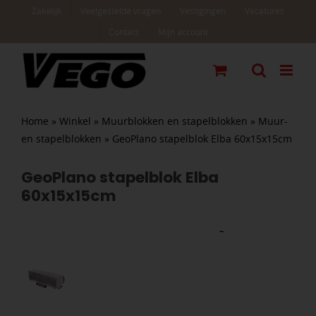
Ga
Zakelijk
Veelgestelde vragen
Vestigingen
Vacatures
naar
Contact
Mijn account
inhoud
Home
»
Winkel
»
Muurblokken en stapelblokken
»
Muur-
en stapelblokken
»
GeoPlano stapelblok Elba 60x15x15cm
GeoPlano stapelblok Elba
60x15x15cm