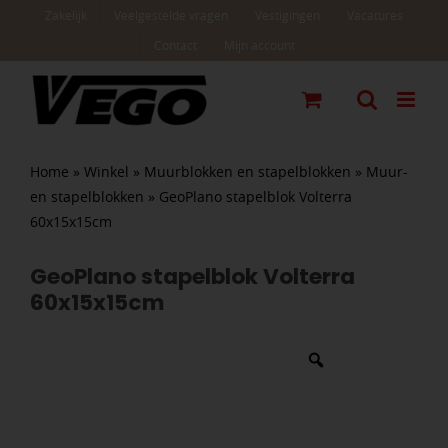
Ga
Zakelijk
Veelgestelde vragen
Vestigingen
Vacatures
naar
Contact
Mijn account
inhoud
Home
»
Winkel
»
Muurblokken en stapelblokken
»
Muur-
en stapelblokken
»
GeoPlano stapelblok Volterra
60x15x15cm
GeoPlano stapelblok Volterra
60x15x15cm