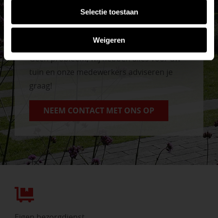
Selectie toestaan
Vrijblijvend advies?
Weigeren
Geen probleem, wij hebben alles voor uw
tuin en onze medewerkers adviseren je
graag!
NEEM CONTACT MET ONS OP
Eigen bezorgdienst