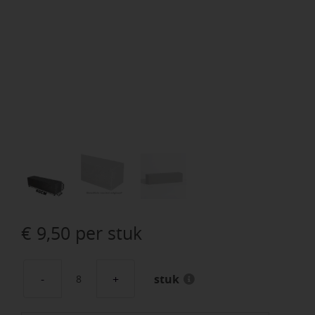
€
9,50
per stuk
stuk
GeoPlano
stapelblok