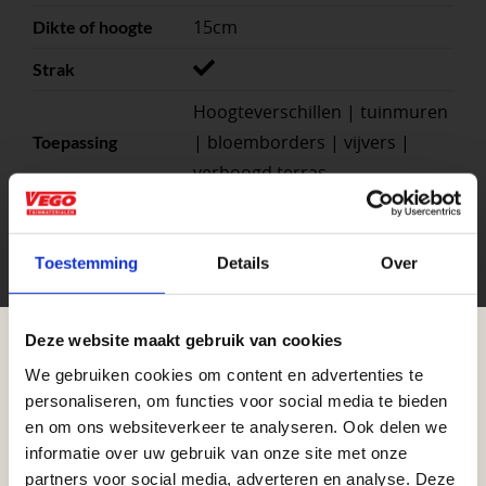
15cm
Dikte of hoogte
Strak
Hoogteverschillen | tuinmuren
| bloemborders | vijvers |
Toepassing
verhoogd terras
Beton
Materiaal
1
Stuks per eenheid
Toestemming
Details
Over
Antraciet, Grijs
Kleuren
stuk
Deze website maakt gebruik van cookies
Eenheid
We gebruiken cookies om content en advertenties te
Aangepaste openingstijden tijdens de
personaliseren, om functies voor social media te bieden
vakantieperiode
en om ons websiteverkeer te analyseren. Ook delen we
informatie over uw gebruik van onze site met onze
Waardenburg en Vego Dordrecht hanteren tijdens
partners voor social media, adverteren en analyse. Deze