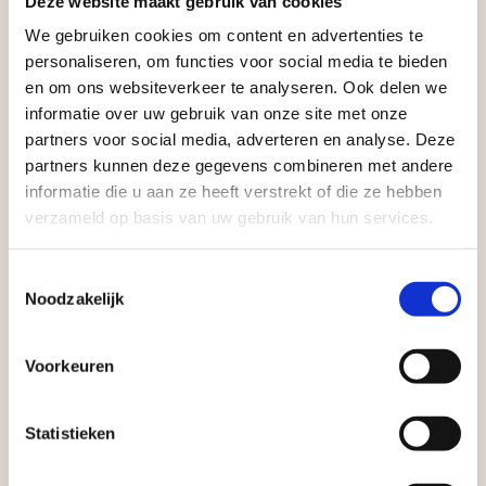
Deze website maakt gebruik van cookies
Vego Tuinmaterialen is de meest geschikte partner
voor zakelijke klanten op zoek naar tuin- en
We gebruiken cookies om content en advertenties te
Aangepaste openingstijden tijdens de
personaliseren, om functies voor social media te bieden
infraproducten. Als professionele leverancier van
vakantieperiode
en om ons websiteverkeer te analyseren. Ook delen we
tuinmaterialen bieden wij een breed assortiment
informatie over uw gebruik van onze site met onze
aan producten van topkwaliteit. Lees meer over de
Waardenburg en Vego Dordrecht hanteren tijdens
partners voor social media, adverteren en analyse. Deze
zakelijke mogelijkheden
.
de vakantieperiode aangepaste openingstijden op
partners kunnen deze gegevens combineren met andere
informatie die u aan ze heeft verstrekt of die ze hebben
zaterdag. Bekijk de vestigingspagina voor de
verzameld op basis van uw gebruik van hun services.
actuele openingstijden.
Afsluiting Papendrechtse Brug
Toestemmingsselectie
Noodzakelijk
Met de Papendrechtse Brug die de komende
maanden dicht is voor al het wegverkeer, is het fijn
Voorkeuren
Vrijblijvend advies?
dat er altijd een Vego-vestiging in de buurt is.
Met vier vestigingen en inspirerende showtuinen
Statistieken
Geen probleem, wij hebben alles voor uw
helpen we je graag bij iedere stap van jouw