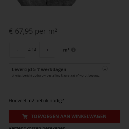
€
67,95
per m²
m²
GeoStretto
Alivo
Levertijd 5-7 werkdagen
Elba
i
U krijgt bericht zodra uw bestelling klaarstaat of wordt bezorgd.
aantal
Hoeveel m2 heb ik nodig?
TOEVOEGEN AAN WINKELWAGEN
Verzendkosten berekenen