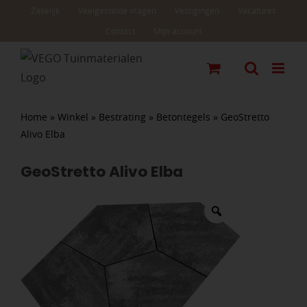
Ga
Zakelijk
Veelgestelde vragen
Vestigingen
Vacatures
naar
Contact
Mijn account
inhoud
Home
»
Winkel
»
Bestrating
»
Betontegels
»
GeoStretto
Alivo Elba
GeoStretto Alivo Elba