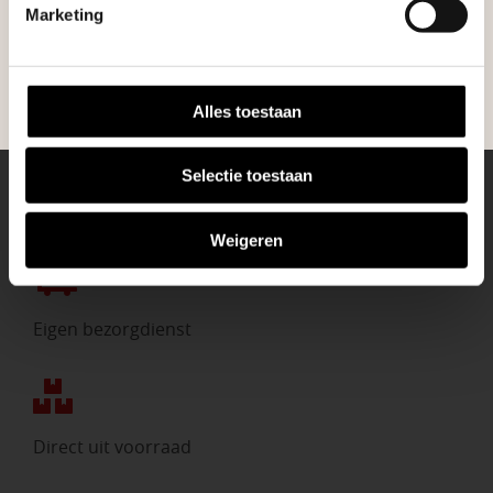
tuin en onze medewerkers adviseren je
tuinproject.
Marketing
graag!
BEKIJK ONZE VESTIGINGEN
NEEM CONTACT MET ONS OP
Alles toestaan
Selectie toestaan
Weigeren
Eigen bezorgdienst
Direct uit voorraad