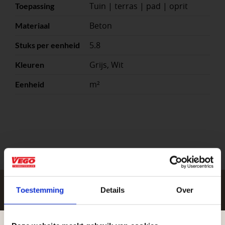
Tuin | terras | pad | oprit
Toepassing
Beton
Materiaal
5.8
Stuks per eenheid
Grijs, Wit
Kleuren
m²
Eenheid
Toestemming
Details
Over
Zakelijke klant worden