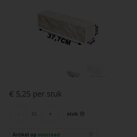
€
5,25
per stuk
stuk
Gevelsteen
Rox
Artikel op
37,7x9x8,9
voorraad
i