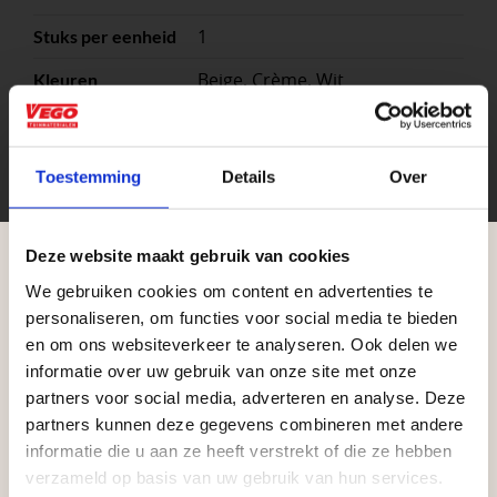
1
Stuks per eenheid
Beige, Crème, Wit
Kleuren
stuk
Eenheid
Splitblok
Uitvoering
Toestemming
Details
Over
Deze website maakt gebruik van cookies
We gebruiken cookies om content en advertenties te
Aangepaste openingstijden tijdens de
personaliseren, om functies voor social media te bieden
vakantieperiode
en om ons websiteverkeer te analyseren. Ook delen we
informatie over uw gebruik van onze site met onze
Waardenburg en Vego Dordrecht hanteren tijdens
partners voor social media, adverteren en analyse. Deze
de vakantieperiode aangepaste openingstijden op
partners kunnen deze gegevens combineren met andere
Zakelijke klant worden
informatie die u aan ze heeft verstrekt of die ze hebben
zaterdag. Bekijk de vestigingspagina voor de
verzameld op basis van uw gebruik van hun services.
Vego Tuinmaterialen is de meest geschikte partner
actuele openingstijden.