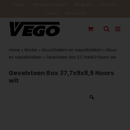
Ga
Zakelijk
Veelgestelde vragen
Vestigingen
Vacatures
naar
Contact
Mijn account
inhoud
Home
»
Winkel
»
Muurblokken en stapelblokken
»
Muur-
en stapelblokken
»
Gevelsteen Rox 37,7x9x8,9 Noors wit
Gevelsteen Rox 37,7x9x8,9 Noors
wit