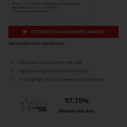
Afhalen: u kunt direct langskomen in Numansdorp
Noors
Bezorgen (voor 15:00 uur besteld):
levertijd max. 2 werkdagen
wit
aantal
TOEVOEGEN AAN WINKELWAGEN
Verzendkosten berekenen
Alles voor de tuin onder één dak
Eigen bezorgdienst & snelle levering
4 vestigingen met inspirerende showtuinen
97.79%
Beveelt ons aan