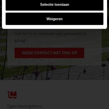
Selectie toestaan
Vrijblijvend advies?
Weigeren
Geen probleem, wij hebben alles voor uw
tuin en onze medewerkers adviseren je
graag!
NEEM CONTACT MET ONS OP
Eigen bezorgdienst