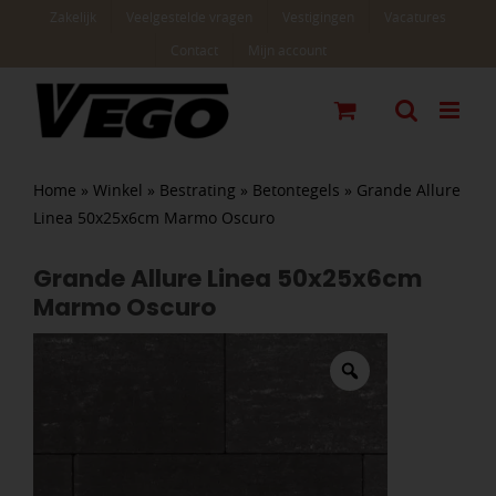
Ga
Zakelijk
Veelgestelde vragen
Vestigingen
Vacatures
naar
Contact
Mijn account
inhoud
Home
»
Winkel
»
Bestrating
»
Betontegels
»
Grande Allure
Linea 50x25x6cm Marmo Oscuro
Grande Allure Linea 50x25x6cm
Marmo Oscuro