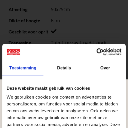
50x25cm
Afmeting
6cm
Dikte of hoogte
Geschikt voor oprit
Tuin | terras | pad | oprit
Toepassing
Beton
Materiaal
8
Stuks per eenheid
Toestemming
Details
Over
Antraciet, Grijs, Zwart
Kleuren
m²
Eenheid
Deze website maakt gebruik van cookies
We gebruiken cookies om content en advertenties te
Aangepaste openingstijden tijdens de
personaliseren, om functies voor social media te bieden
vakantieperiode
en om ons websiteverkeer te analyseren. Ook delen we
informatie over uw gebruik van onze site met onze
Waardenburg en Vego Dordrecht hanteren tijdens
partners voor social media, adverteren en analyse. Deze