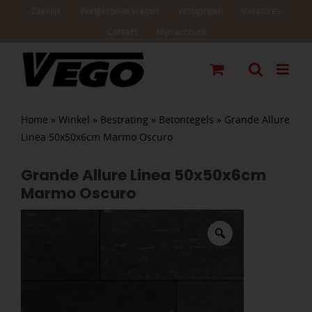
Ga
Zakelijk
Veelgestelde vragen
Vestigingen
Vacatures
naar
Contact
Mijn account
inhoud
Home
»
Winkel
»
Bestrating
»
Betontegels
»
Grande Allure
Linea 50x50x6cm Marmo Oscuro
Grande Allure Linea 50x50x6cm
Marmo Oscuro