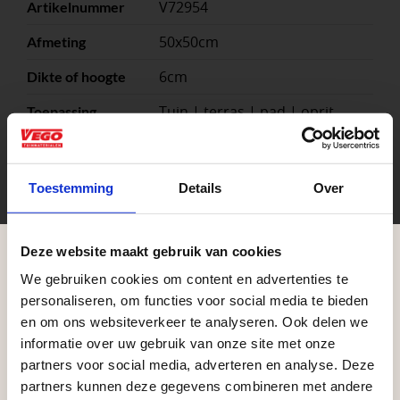
V72954
Artikelnummer
50x50cm
Afmeting
6cm
Dikte of hoogte
Tuin | terras | pad | oprit
Toepassing
Beton
Materiaal
4
Stuks per eenheid
Toestemming
Details
Over
Antraciet, Grijs, Zwart
Kleuren
m²
Eenheid
Deze website maakt gebruik van cookies
We gebruiken cookies om content en advertenties te
Aangepaste openingstijden tijdens de
personaliseren, om functies voor social media te bieden
vakantieperiode
en om ons websiteverkeer te analyseren. Ook delen we
informatie over uw gebruik van onze site met onze
Waardenburg en Vego Dordrecht hanteren tijdens
partners voor social media, adverteren en analyse. Deze
de vakantieperiode aangepaste openingstijden op
partners kunnen deze gegevens combineren met andere