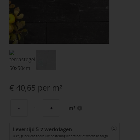
€
40,65
per m²
m²
Grande
Allure
Levertijd 5-7 werkdagen
Linea
i
U krijgt bericht zodra uw bestelling klaarstaat of wordt bezorgd.
50x50x6cm