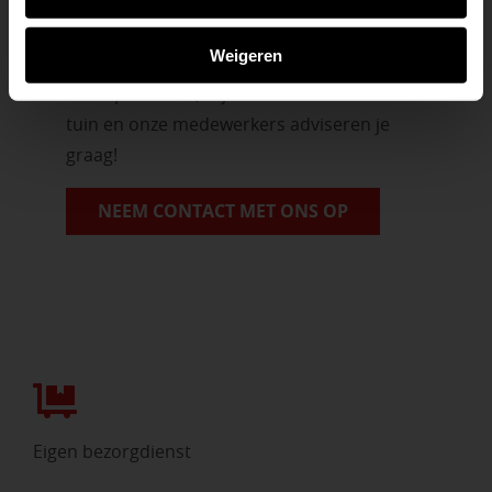
Vrijblijvend advies?
Weigeren
Geen probleem, wij hebben alles voor uw
tuin en onze medewerkers adviseren je
graag!
NEEM CONTACT MET ONS OP
Eigen bezorgdienst