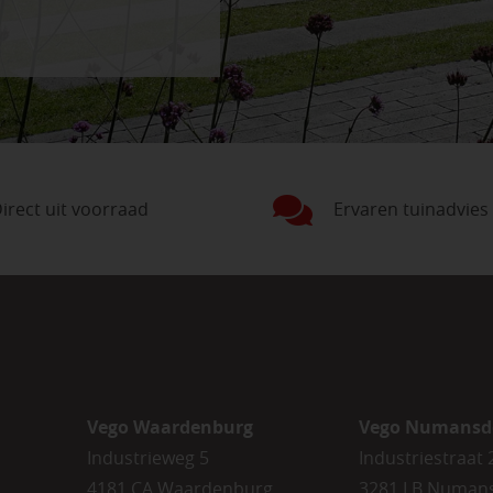
irect uit voorraad
Ervaren tuinadvies
Vego Waardenburg
Vego Numansd
Industrieweg 5
Industriestraat 
4181 CA Waardenburg
3281 LB Numan