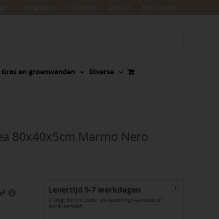
agen
Vestigingen
Vacatures
Contact
Mijn account
Gras en groenwanden
Diverse
inea 80x40x5cm Marmo Nero
Levertijd 5-7 werkdagen
i
m²
U krijgt bericht zodra uw bestelling klaarstaat of
wordt bezorgd.