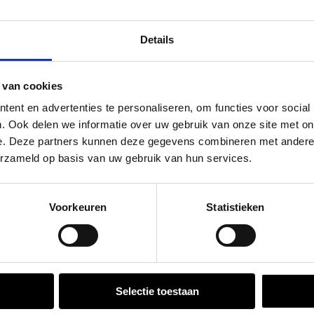
m²
Eenheid
eenvoudig te reinigen.
peningstijden tijdens de vakantieperiod
ing zijn de stenen water-
Details
rig kleurvast.
go Dordrecht hanteren tijdens de vakantieperiode aangepa
 van cookies
 de vestigingspagina voor de actuele openingstijden.
ten, zelfs voor
ent en advertenties te personaliseren, om functies voor social
en vuil en slijtage. Het
apendrechtse Brug
. Ook delen we informatie over uw gebruik van onze site met on
derne, ruimtelijke
e. Deze partners kunnen deze gegevens combineren met andere i
erzameld op basis van uw gebruik van hun services.
se Brug die de komende maanden dicht is voor al het wegver
 en een stijlvolle
go-vestiging in de buurt is.
Voorkeuren
Statistieken
n en inspirerende showtuinen helpen we je graag bij iedere
VESTIGINGEN
Selectie toestaan