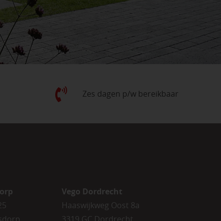
Zes dagen p/w bereikbaar
orp
Vego Dordrecht
25
Haaswijkweg Oost 8a
sdorp
3319 GC Dordrecht