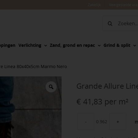
Zakelijk
Veelgestelde vr
Zoeken
naar:
ppingen
Verlichting
Zand, grond en repac
Grind & split
re Linea 80x40x5cm Marmo Nero
Grande Allure L
€
41,83
per m²
Grande
Allure