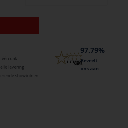
97.79%
r één dak
Beveelt
elle levering
ons aan
irerende showtuinen