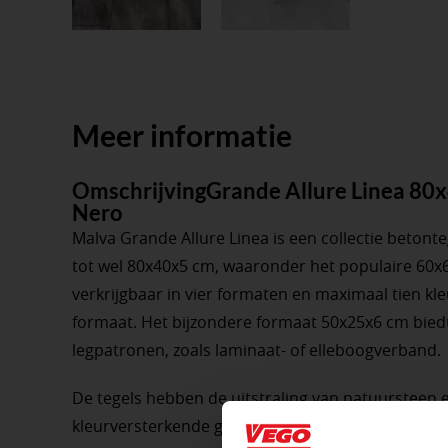
Meer informatie
OmschrijvingGrande Allure Linea 8
Nero
Malva Grande Allure Linea is een collectie betonte
tot wel 80x40x5 cm, waaronder het populaire 60x6
verkrijgbaar in vier formaten en maximaal tien kle
formaat. Het bijzondere formaat 50x25x6 cm biedt 
legpatronen, zoals laminaat- of elleboogverband.
De tegels hebben de uitstraling van natuursteen e
kleurversterkende granulaten en een Dura Protec