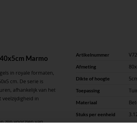
V7
Artikelnummer
0x40x5cm Marmo
80
Afmeting
gels in royale formaten,
5c
Dikte of hoogte
0x5 cm. De serie is
uren, afhankelijk van het
Tui
Toepassing
veelzijdigheid in
Bet
Materiaal
3.1
Stuks per eenheid
n zijn voorzien van
Ant
Kleuren
t Plus® toplaag. Hierdoor