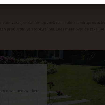
 voor zakelijke klanten op zoek naar tuin- en infraproducten
aan producten van topkwaliteit. Lees meer over de
zakelijk
n en onze medewerkers