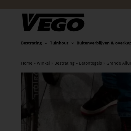
Ga
naar
inhoud
Bestrating
Tuinhout
Buitenverblijven & overka
Home
»
Winkel
»
Bestrating
»
Betontegels
»
Grande Allu