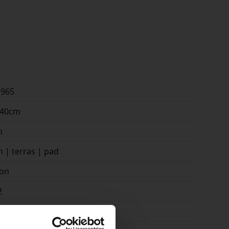
2965
x40cm
m
n | terras | pad
on
2
raciet, Blauwgrijs, Grijs