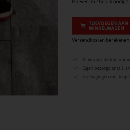
Hoeveel m2 heb ik nodig?
Linea
80x40x5cm
Marmo
TOEVOEGEN AAN
WINKELWAGEN
Nero
aantal
Verzendkosten berekenen
Alles voor de tuin onde
Eigen bezorgdienst & sn
4 vestigingen met insp