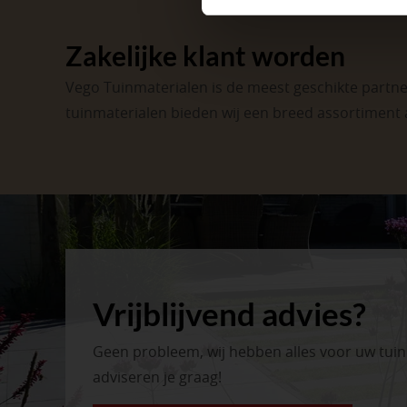
Zakelijke klant worden
Vego Tuinmaterialen is de meest geschikte partner
tuinmaterialen bieden wij een breed assortiment 
Vrijblijvend advies?
Geen probleem, wij hebben alles voor uw tui
adviseren je graag!