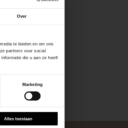
e
Over
ste openingstijden
 media te bieden en om ons
ze partners voor social
nformatie die u aan ze heeft
keer, is het fijn
Marketing
 stap van jouw
Alles toestaan