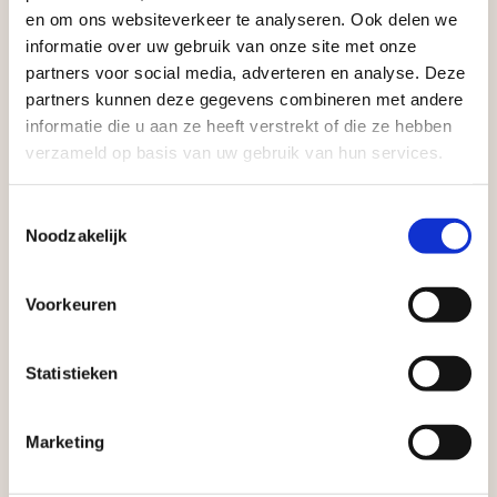
vakantieperiode
en om ons websiteverkeer te analyseren. Ook delen we
informatie over uw gebruik van onze site met onze
Waardenburg en Vego Dordrecht hanteren tijdens
partners voor social media, adverteren en analyse. Deze
de vakantieperiode aangepaste openingstijden op
partners kunnen deze gegevens combineren met andere
informatie die u aan ze heeft verstrekt of die ze hebben
zaterdag. Bekijk de vestigingspagina voor de
verzameld op basis van uw gebruik van hun services.
actuele openingstijden.
Afsluiting Papendrechtse Brug
Toestemmingsselectie
Vrijblijvend advies?
Noodzakelijk
Met de Papendrechtse Brug die de komende
Geen probleem, wij hebben alles voor uw
maanden dicht is voor al het wegverkeer, is het fijn
Voorkeuren
tuin en onze medewerkers adviseren je
dat er altijd een Vego-vestiging in de buurt is.
graag!
Met vier vestigingen en inspirerende showtuinen
Statistieken
helpen we je graag bij iedere stap van jouw
NEEM CONTACT MET ONS OP
tuinproject.
Marketing
BEKIJK ONZE VESTIGINGEN