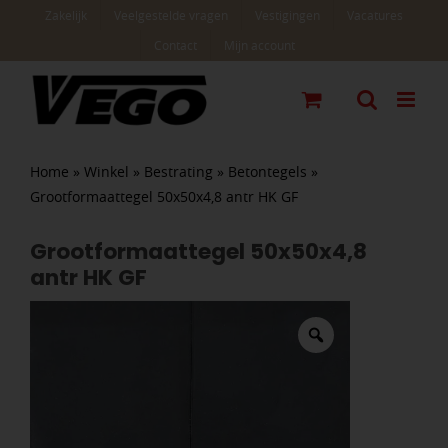
Ga
Zakelijk
Veelgestelde vragen
Vestigingen
Vacatures
naar
Contact
Mijn account
inhoud
Home
»
Winkel
»
Bestrating
»
Betontegels
»
Grootformaattegel 50x50x4,8 antr HK GF
Grootformaattegel 50x50x4,8
antr HK GF