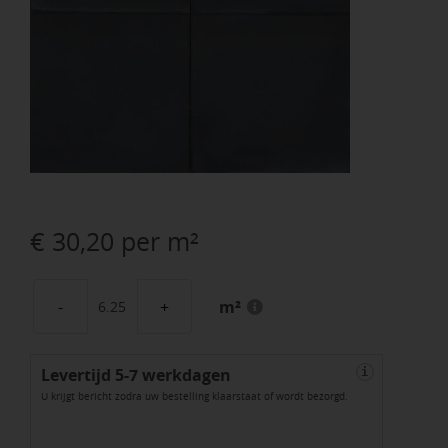
€
30,20
per m²
m²
Grootformaattegel
50x50x4,8
Levertijd 5-7 werkdagen
antr
i
U krijgt bericht zodra uw bestelling klaarstaat of wordt bezorgd.
HK
GF