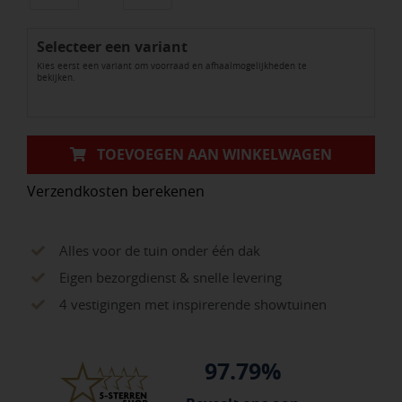
op
Selecteer een variant
rol
Kies eerst een variant om voorraad en afhaalmogelijkheden te
aantal
bekijken.
TOEVOEGEN AAN WINKELWAGEN
Verzendkosten berekenen
Alles voor de tuin onder één dak
Eigen bezorgdienst & snelle levering
4 vestigingen met inspirerende showtuinen
97.79%