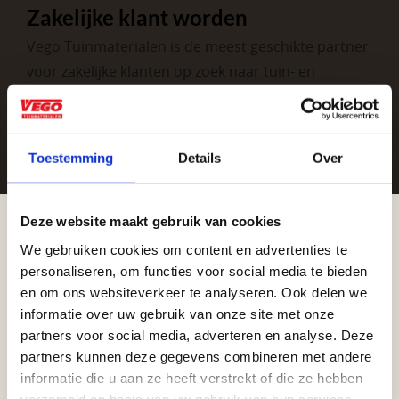
Zakelijke klant worden
Vego Tuinmaterialen is de meest geschikte partner
voor zakelijke klanten op zoek naar tuin- en
infraproducten. Als professionele leverancier van
tuinmaterialen bieden wij een breed assortiment
aan producten van topkwaliteit. Lees meer over de
Toestemming
Details
Over
zakelijke mogelijkheden
.
Deze website maakt gebruik van cookies
We gebruiken cookies om content en advertenties te
Aangepaste openingstijden tijdens de
personaliseren, om functies voor social media te bieden
vakantieperiode
en om ons websiteverkeer te analyseren. Ook delen we
informatie over uw gebruik van onze site met onze
Waardenburg en Vego Dordrecht hanteren tijdens
partners voor social media, adverteren en analyse. Deze
Vrijblijvend advies?
de vakantieperiode aangepaste openingstijden op
partners kunnen deze gegevens combineren met andere
informatie die u aan ze heeft verstrekt of die ze hebben
zaterdag. Bekijk de vestigingspagina voor de
verzameld op basis van uw gebruik van hun services.