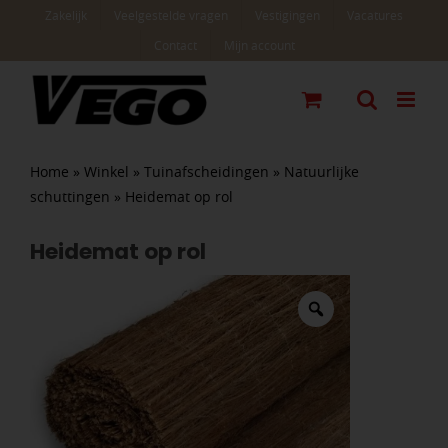
Ga
Zakelijk
Veelgestelde vragen
Vestigingen
Vacatures
naar
Contact
Mijn account
inhoud
Home
»
Winkel
»
Tuinafscheidingen
»
Natuurlijke
schuttingen
»
Heidemat op rol
Heidemat op rol