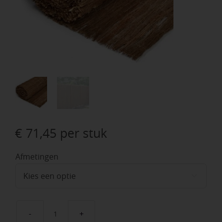
€
71,45
per stuk
Afmetingen

Heidemat