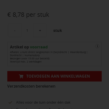
€
8,78
per stuk
stuk
Heng
Verzinkt
Artikel op
Ø
voorraad
i
Afhalen: u kunt direct langskomen in Zwijndrecht | Waardenburg |
16
Dordrecht | Numansdorp
Bezorgen (voor 15:00 uur besteld):
Mm
levertijd max. 2 werkdagen
600
Mm
TOEVOEGEN AAN WINKELWAGEN
aantal
Verzendkosten berekenen
Alles voor de tuin onder één dak