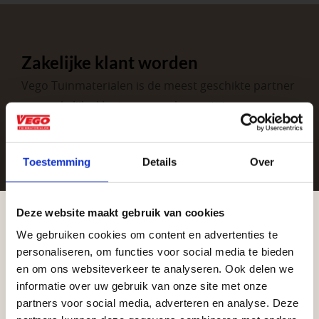
Zakelijke klant worden
Vego Tuinmaterialen is de meest geschikte partner
voor zakelijke klanten op zoek naar tuin- en
infraproducten. Als professionele leverancier van
tuinmaterialen bieden wij een breed assortiment
Toestemming
Details
Over
aan producten van topkwaliteit. Lees meer over de
zakelijke mogelijkheden
.
Deze website maakt gebruik van cookies
We gebruiken cookies om content en advertenties te
Aangepaste openingstijden tijdens de
personaliseren, om functies voor social media te bieden
vakantieperiode
en om ons websiteverkeer te analyseren. Ook delen we
informatie over uw gebruik van onze site met onze
Waardenburg en Vego Dordrecht hanteren tijdens
partners voor social media, adverteren en analyse. Deze