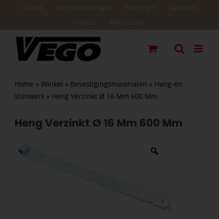
Ga
Zakelijk
Veelgestelde vragen
Vestigingen
Vacatures
naar
Contact
Mijn account
inhoud
Home
»
Winkel
»
Bevestigingsmaterialen
»
Hang-en
sluitwerk
»
Heng Verzinkt Ø 16 Mm 600 Mm
Heng Verzinkt Ø 16 Mm 600 Mm