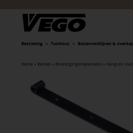
Ga
naar
inhoud
Bestrating
Tuinhout
Buitenverblijven & overka
Home
»
Winkel
»
Bevestigingsmaterialen
»
Hang-en slui