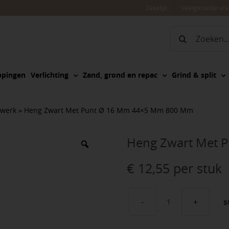
Zakelijk
Veelgestelde vr
Zoeken
naar:
ppingen
Verlichting
Zand, grond en repac
Grind & split
twerk
»
Heng Zwart Met Punt Ø 16 Mm 44×5 Mm 800 Mm
Heng Zwart Met 
€
12,55
per stuk
s
Heng
Zwart