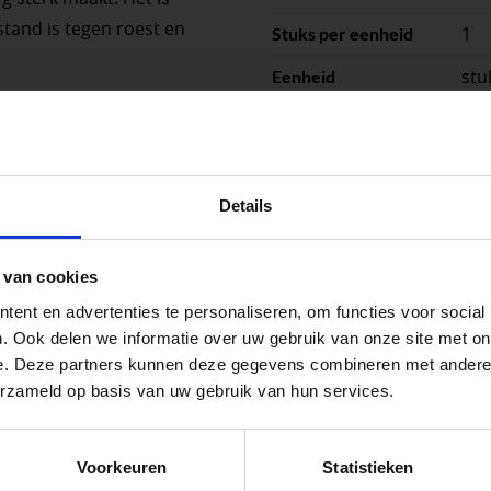
stand is tegen roest en
1
Stuks per eenheid
stu
Eenheid
eze duimheng dient
ximaal 16mm.
peningstijden tijdens de vakantieperiod
Details
go Dordrecht hanteren tijdens de vakantieperiode aangepa
 van cookies
 de vestigingspagina voor de actuele openingstijden.
ent en advertenties te personaliseren, om functies voor social
apendrechtse Brug
. Ook delen we informatie over uw gebruik van onze site met on
e. Deze partners kunnen deze gegevens combineren met andere i
erzameld op basis van uw gebruik van hun services.
se Brug die de komende maanden dicht is voor al het wegver
go-vestiging in de buurt is.
 voor zakelijke klanten op zoek naar tuin- en infraproducten
Voorkeuren
Statistieken
n en inspirerende showtuinen helpen we je graag bij iedere
aan producten van topkwaliteit. Lees meer over de
zakelijk