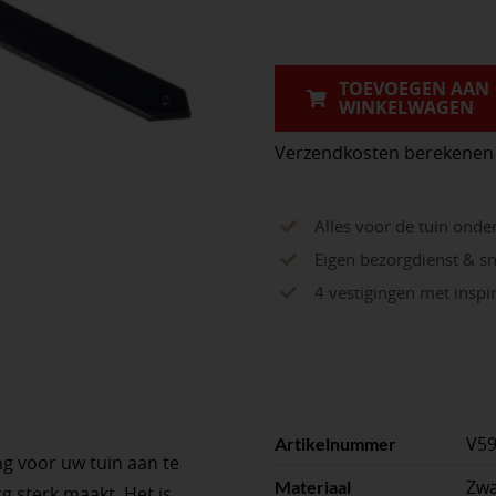
Met
Punt
Ø
TOEVOEGEN AAN
WINKELWAGEN
16
Mm
Verzendkosten berekenen
44x5
Mm
Alles voor de tuin onde
800
Eigen bezorgdienst & sn
Mm
4 vestigingen met insp
aantal
V5
Artikelnummer
ng voor uw tuin aan te
Zwa
Materiaal
g sterk maakt. Het is