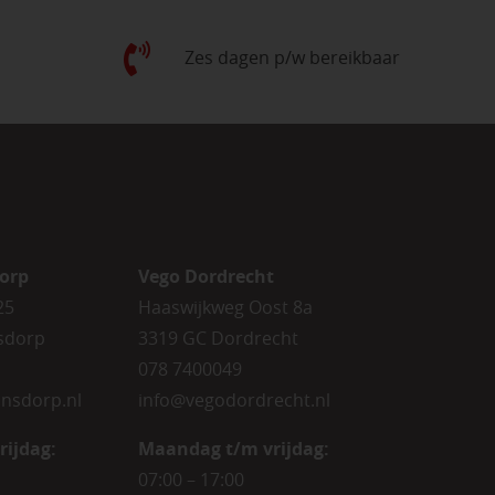
Zes dagen p/w bereikbaar
orp
Vego Dordrecht
25
Haaswijkweg Oost 8a
sdorp
3319 GC Dordrecht
078 7400049
nsdorp.nl
info@vegodordrecht.nl
rijdag
:
Maandag t/m vrijdag:
07:00 – 17:00