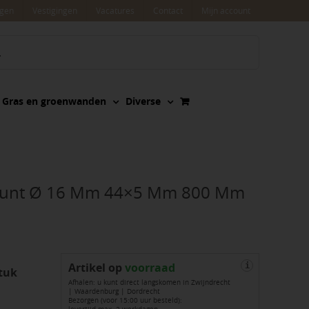
agen
Vestigingen
Vacatures
Contact
Mijn account
Gras en groenwanden
Diverse
Punt Ø 16 Mm 44×5 Mm 800 Mm
Artikel op
voorraad
i
tuk
Afhalen: u kunt direct langskomen in Zwijndrecht
| Waardenburg | Dordrecht
Bezorgen (voor 15:00 uur besteld):