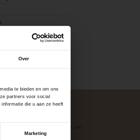
k
e
Over
ste openingstijden
 media te bieden en om ons
ze partners voor social
nformatie die u aan ze heeft
keer, is het fijn
. Als professionele leverancier van
Marketing
 stap van jouw
e mogelijkheden
.