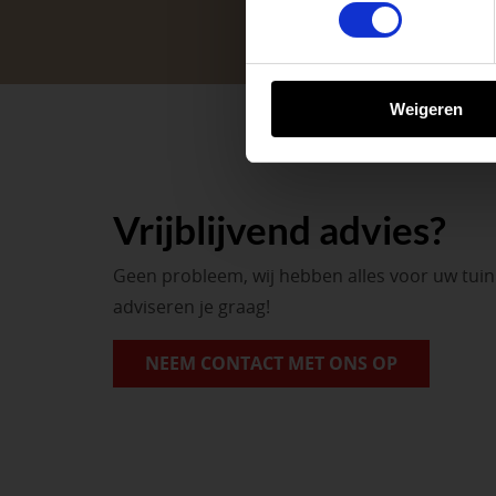
tuinproject.
BEKIJK ONZE 
Weigeren
Vrijblijvend advies?
Geen probleem, wij hebben alles voor uw tui
adviseren je graag!
NEEM CONTACT MET ONS OP