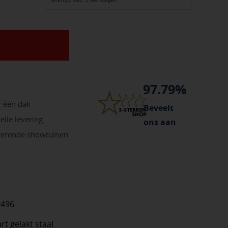
levertijd max. 2 werkdagen
97.79%
r één dak
Beveelt
elle levering
ons aan
irerende showtuinen
9496
rt gelakt staal