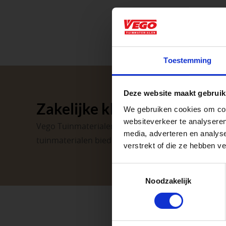
Aangepaste o
Toestemming
Waardenburg en Ve
Deze website maakt gebruik
op zaterdag. Bekijk
Zakelijke klant worden
We gebruiken cookies om cont
Afsluiting P
websiteverkeer te analyseren
Vego Tuinmaterialen is de meest geschikte partner
media, adverteren en analys
tuinmaterialen bieden wij een breed assortiment 
verstrekt of die ze hebben v
Met de Papendrecht
dat er altijd een Ve
Toestemmingsselectie
Noodzakelijk
Met vier vestiginge
tuinproject.
BEKIJK ONZE 