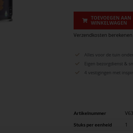
olie
0,75
TOEVOEGEN AAN
WINKELWAGEN
Liter
aantal
Verzendkosten berekenen
Alles voor de tuin onde
Eigen bezorgdienst & sn
4 vestigingen met insp
V6
Artikelnummer
1
Stuks per eenheid