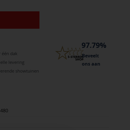
97.79%
r één dak
Beveelt
elle levering
ons aan
irerende showtuinen
3480