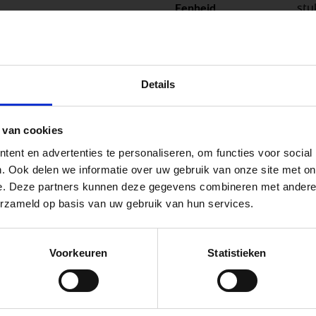
stu
Eenheid
peningstijden tijdens de vakantieperiod
Details
go Dordrecht hanteren tijdens de vakantieperiode aangepa
 van cookies
 de vestigingspagina voor de actuele openingstijden.
ent en advertenties te personaliseren, om functies voor social
apendrechtse Brug
. Ook delen we informatie over uw gebruik van onze site met on
 voor zakelijke klanten op zoek naar tuin- en infraproducten
e. Deze partners kunnen deze gegevens combineren met andere i
aan producten van topkwaliteit. Lees meer over de
zakelijk
erzameld op basis van uw gebruik van hun services.
se Brug die de komende maanden dicht is voor al het wegver
go-vestiging in de buurt is.
Voorkeuren
Statistieken
n en inspirerende showtuinen helpen we je graag bij iedere
VESTIGINGEN