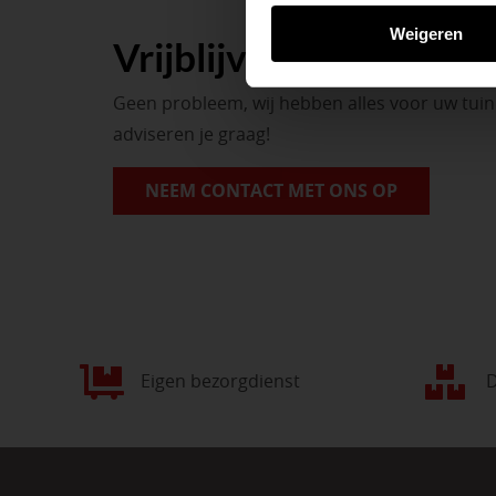
Weigeren
Vrijblijvend advies?
Geen probleem, wij hebben alles voor uw tui
adviseren je graag!
NEEM CONTACT MET ONS OP
Eigen bezorgdienst
D