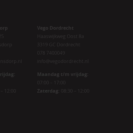
orp
Vego Dordrecht
25
Haaswijkweg Oost 8a
sdorp
3319 GC Dordrecht
078 7400049
nsdorp.nl
info@vegodordrecht.nl
rijdag
:
Maandag t/m vrijdag:
07:00 – 17:00
 – 12:00
Zaterdag:
08:30 – 12:00