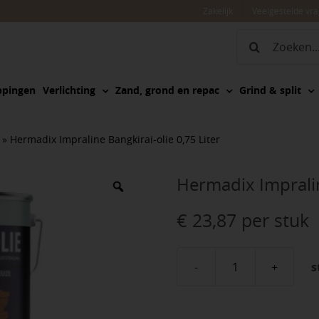
Zakelijk
Veelgestelde vr
Zoeken
naar:
ppingen
Verlichting
Zand, grond en repac
Grind & split
»
Hermadix Impraline Bangkirai-olie 0,75 Liter
Hermadix Impralin
€
23,87
per stuk
s
Hermadix
Impraline
Bangkirai-