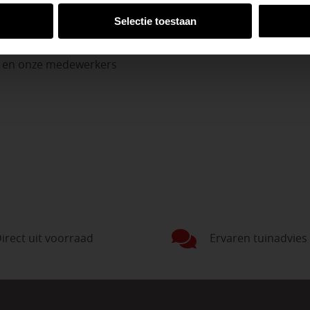
Selectie toestaan
n en onze medewerkers
irect uit voorraad
Ervaren tuinadvies