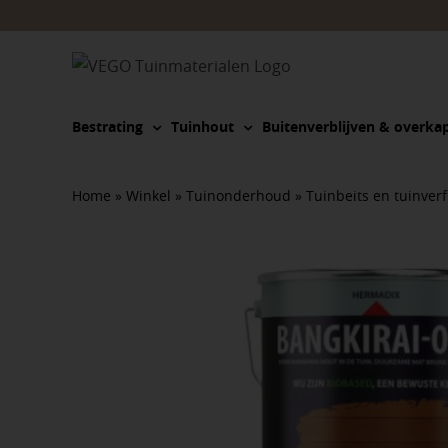
Ga
naar
inhoud
Bestrating
Tuinhout
Buitenverblijven & overka
Home
»
Winkel
»
Tuinonderhoud
»
Tuinbeits en tuinverf