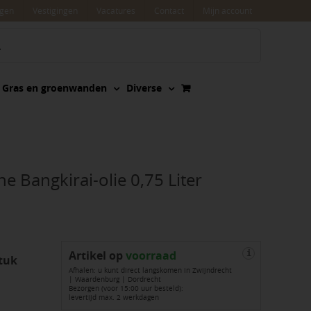
agen
Vestigingen
Vacatures
Contact
Mijn account
Gras en groenwanden
Diverse
e Bangkirai-olie 0,75 Liter
Artikel op
voorraad
i
tuk
Afhalen: u kunt direct langskomen in Zwijndrecht
| Waardenburg | Dordrecht
Bezorgen (voor 15:00 uur besteld):
levertijd max. 2 werkdagen