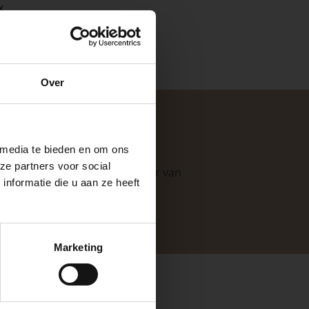
k
e
Over
ste openingstijden
 media te bieden en om ons
ze partners voor social
. Als professionele leverancier van
nformatie die u aan ze heeft
e mogelijkheden
.
keer, is het fijn
Marketing
 stap van jouw