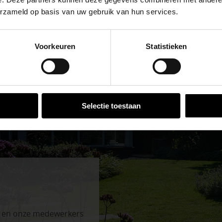
erzameld op basis van uw gebruik van hun services.
se Brug die de komende maanden dicht is voor al het wegver
go-vestiging in de buurt is.
Voorkeuren
Statistieken
n en inspirerende showtuinen helpen we je graag bij iedere
 voor zakelijke klanten op zoek naar tuin- en infraproducten
aan producten van topkwaliteit. Lees meer over de
zakelijk
VESTIGINGEN
Selectie toestaan
n en onze medewerkers