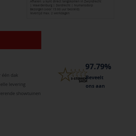
Afhalen: u kunt direct langskomen in Zwijndrecht
| Waardenburg | Dordrecht | Numansdorp
Bezorgen (voor 15:00 uur besteld):
levertijd max. 2 werkdagen
op+bladkorf
97.79%
r één dak
Beveelt
elle levering
ons aan
irerende showtuinen