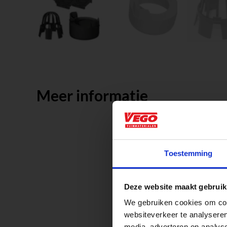
Meer informatie
Aangepaste o
Toestemming
Waardenburg en Ve
Deze website maakt gebruik
op zaterdag. Bekijk
We gebruiken cookies om cont
Afsluiting P
websiteverkeer te analyseren
media, adverteren en analys