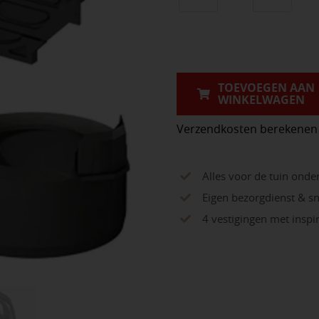
Hexaline
eindplaten
set+onderuitlo
(2.0)
aantal
TOEVOEGEN AAN
WINKELWAGEN
Verzendkosten berekenen
Alles voor de tuin onde
Eigen bezorgdienst & sn
4 vestigingen met insp