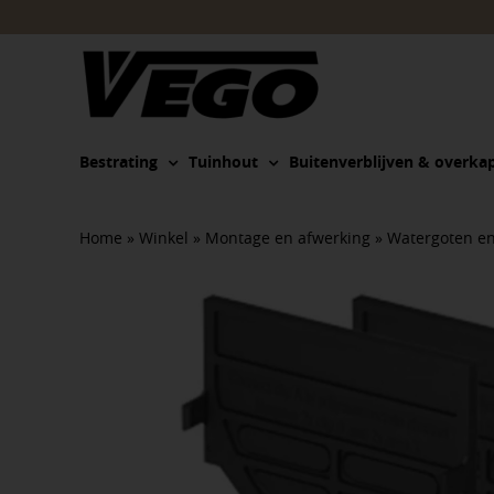
Ga
naar
inhoud
Bestrating
Tuinhout
Buitenverblijven & overka
Home
»
Winkel
»
Montage en afwerking
»
Watergoten e