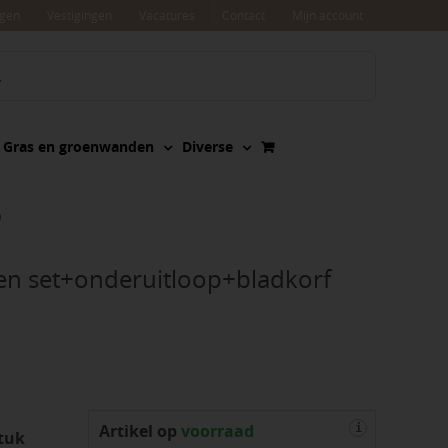
agen
Vestigingen
Vacatures
Contact
Mijn account
Gras en groenwanden
Diverse
)
ten set+onderuitloop+bladkorf
Artikel op
voorraad
i
tuk