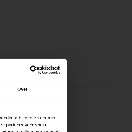
6253
rt
e
Over
ste openingstijden
k
 media te bieden en om ons
ze partners voor social
nformatie die u aan ze heeft