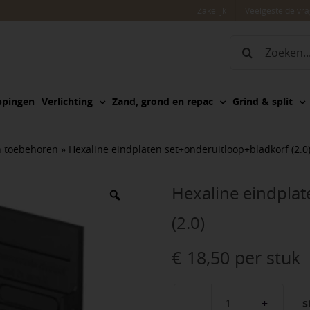
Zakelijk
Veelgestelde vr
Zoeken
naar:
ppingen
Verlichting
Zand, grond en repac
Grind & split
n toebehoren
»
Hexaline eindplaten set+onderuitloop+bladkorf (2.0
Hexaline eindpla
(2.0)
€
18,50
per stuk
s