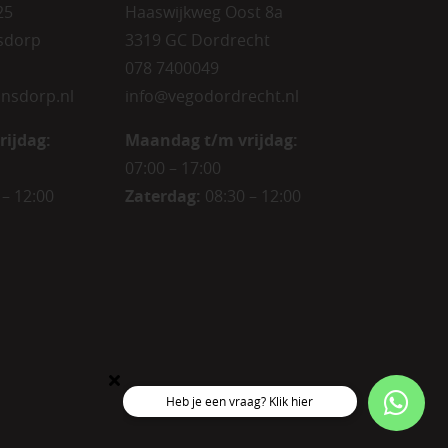
25
Haaswijkweg Oost 8a
sdorp
3319 GC Dordrecht
078 7400049
nsdorp.nl
info@vegodordrecht.nl
rijdag
:
Maandag t/m vrijdag:
07:00 – 17:00
 – 12:00
Zaterdag:
08:30 – 12:00
Heb je een vraag? Klik hier