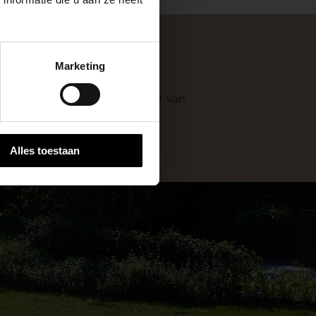
keer, is het fijn
Marketing
 stap van jouw
. Als professionele leverancier van
e mogelijkheden
.
Alles toestaan