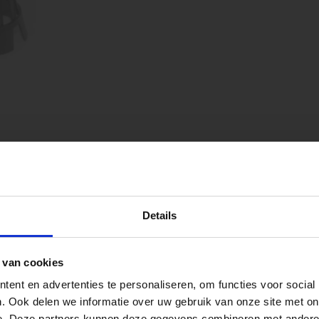
V2
Artikelnummer
zwa
Kleur
peningstijden tijdens de vakantieperiod
Details
1
Stuks per eenheid
go Dordrecht hanteren tijdens de vakantieperiode aangepa
stu
Eenheid
 van cookies
 de vestigingspagina voor de actuele openingstijden.
ent en advertenties te personaliseren, om functies voor social
apendrechtse Brug
. Ook delen we informatie over uw gebruik van onze site met on
e. Deze partners kunnen deze gegevens combineren met andere i