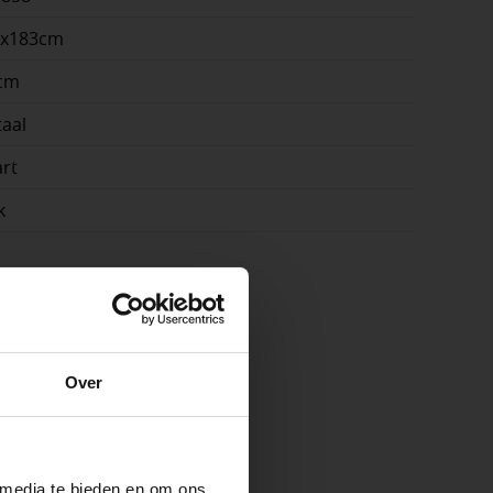
0x183cm
cm
aal
rt
k
e
Over
ste openingstijden
 media te bieden en om ons