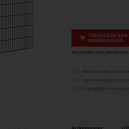
Hillfence
metalen
scherm,
dubbele
staafmat,
TOEVOEGEN AAN
WINKELWAGEN
250
x
Verzendkosten berekenen
183
cm,
Alles voor de tuin onde
zwart.
Eigen bezorgdienst & sn
aantal
4 vestigingen met insp
V6
Artikelnummer