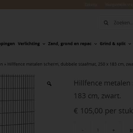
Zakelijk
Veelgestelde vr
Zoeken
naar:
ppingen
Verlichting
Zand, grond en repac
Grind & split
en
»
Hillfence metalen scherm, dubbele staafmat, 250 x 183 cm, zwa
Hillfence metalen
183 cm, zwart.
€
105,00
per stuk
s