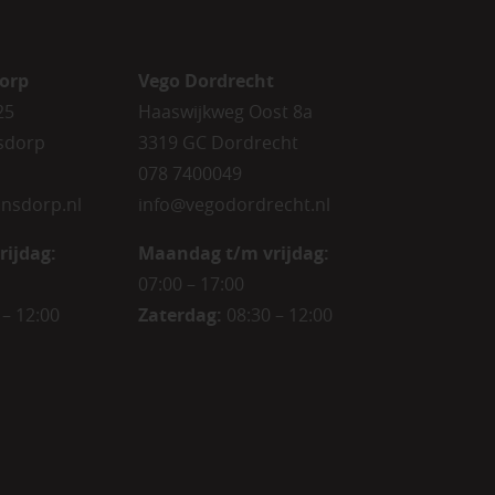
orp
Vego Dordrecht
25
Haaswijkweg Oost 8a
sdorp
3319 GC Dordrecht
078 7400049
nsdorp.nl
info@vegodordrecht.nl
rijdag
:
Maandag t/m vrijdag:
07:00 – 17:00
 – 12:00
Zaterdag:
08:30 – 12:00