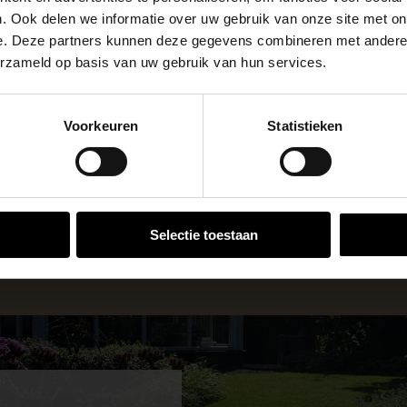
apendrechtse Brug
. Ook delen we informatie over uw gebruik van onze site met on
e. Deze partners kunnen deze gegevens combineren met andere i
erzameld op basis van uw gebruik van hun services.
se Brug die de komende maanden dicht is voor al het wegver
go-vestiging in de buurt is.
Voorkeuren
Statistieken
n en inspirerende showtuinen helpen we je graag bij iedere
VESTIGINGEN
 voor zakelijke klanten op zoek naar tuin- en infraproducten
aan producten van topkwaliteit. Lees meer over de
zakelijk
Selectie toestaan