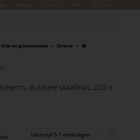
agen
Vestigingen
Vacatures
Contact
Mijn account
Gras en groenwanden
Diverse
rt.
 scherm, dubbele staafmat, 250 x
Levertijd 5-7 werkdagen
i
tuk