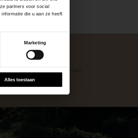
ze partners voor social
nformatie die u aan ze heeft
keer, is het fijn
Marketing
 stap van jouw
. Als professionele leverancier van
e mogelijkheden
.
Alles toestaan