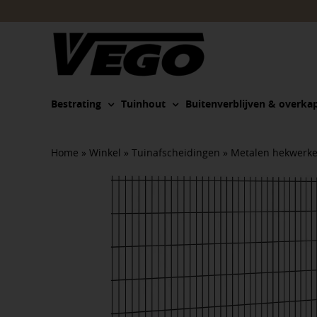
Ga
naar
inhoud
Bestrating
Tuinhout
Buitenverblijven & overka
Home
»
Winkel
»
Tuinafscheidingen
»
Metalen hekwerk