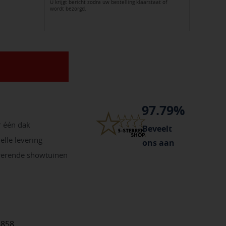
U krijgt bericht zodra uw bestelling klaarstaat of
wordt bezorgd.
97.79%
r één dak
Beveelt
elle levering
ons aan
irerende showtuinen
8858