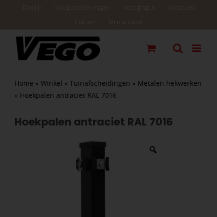
Ga
Zakelijk
Veelgestelde vragen
Vestigingen
Vacatures
naar
Contact
Mijn account
inhoud
Home
»
Winkel
»
Tuinafscheidingen
»
Metalen hekwerken
»
Hoekpalen antraciet RAL 7016
Hoekpalen antraciet RAL 7016