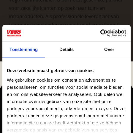
voor zakelijke klanten op zoek naar tuin- en
infraproducten. Als professionele leverancier van
tuinmaterialen bieden wij een breed assortiment
aan producten van topkwaliteit. Lees meer over de
zakelijke mogelijkheden
.
Toestemming
Details
Over
Deze website maakt gebruik van cookies
We gebruiken cookies om content en advertenties te
Aangepaste openingstijden tijdens de
personaliseren, om functies voor social media te bieden
vakantieperiode
en om ons websiteverkeer te analyseren. Ook delen we
informatie over uw gebruik van onze site met onze
Vrijblijvend advies?
Waardenburg en Vego Dordrecht hanteren tijdens
partners voor social media, adverteren en analyse. Deze
de vakantieperiode aangepaste openingstijden op
partners kunnen deze gegevens combineren met andere
Pellegrom Sierbestrating heet voortaan Vego
informatie die u aan ze heeft verstrekt of die ze hebben
Geen probleem, wij hebben alles voor uw
zaterdag. Bekijk de vestigingspagina voor de
Tuinmaterialen.
verzameld op basis van uw gebruik van hun services.
tuin en onze medewerkers adviseren je
actuele openingstijden.