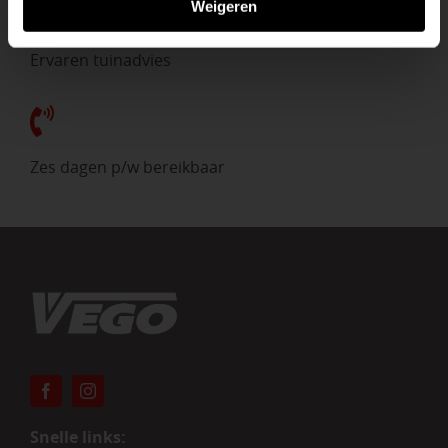
Weigeren
Ervaren tuinadvies
Zes dagen p/w bereikbaar
Snelle links: