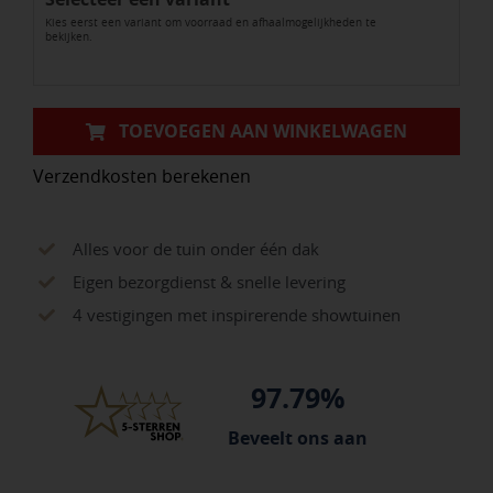
Kies eerst een variant om voorraad en afhaalmogelijkheden te
7016
bekijken.
aantal
TOEVOEGEN AAN WINKELWAGEN
Verzendkosten berekenen
Alles voor de tuin onder één dak
Eigen bezorgdienst & snelle levering
4 vestigingen met inspirerende showtuinen
97.79%
Beveelt ons aan