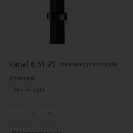
Vanaf
€
61,95
meerdere opties mogelijk
Afmetingen

Hoekpalen
antraciet
Selecteer een variant
RAL