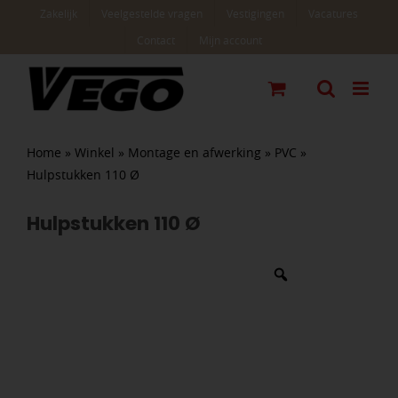
Ga
Zakelijk
Veelgestelde vragen
Vestigingen
Vacatures
naar
Contact
Mijn account
inhoud
Home
»
Winkel
»
Montage en afwerking
»
PVC
»
Hulpstukken 110 Ø
Hulpstukken 110 Ø