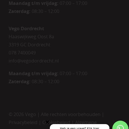
Maandag t/m vrijdag
:
07:00 – 17:00
Zaterdag
:
08:30 – 12:00
Vego Dordrecht
Haaswijkweg Oost 8a
3319 GC Dordrecht
078 7400049
info@vegodordrecht.nl
Maandag t/m vrijdag:
07:00 – 17:00
Zaterdag:
08:30 – 12:00
©
2026 Vego | Alle rechten voorbehouden |
Privacybeleid
|
Cookiebeleid
|
Algemene
Heb je een vraag? Klik hier