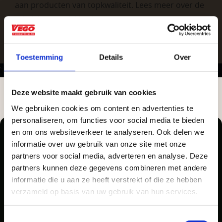
aan producten van topkwaliteit. Lees meer over de
zakelijke mogelijkheden
.
Toestemming
Details
Over
Deze website maakt gebruik van cookies
We gebruiken cookies om content en advertenties te
Aangepaste openingstijden tijdens de
personaliseren, om functies voor social media te bieden
Vrijblijvend advies?
vakantieperiode
en om ons websiteverkeer te analyseren. Ook delen we
informatie over uw gebruik van onze site met onze
Waardenburg en Vego Dordrecht hanteren tijdens
Geen probleem, wij hebben alles voor uw
partners voor social media, adverteren en analyse. Deze
de vakantieperiode aangepaste openingstijden op
partners kunnen deze gegevens combineren met andere
tuin en onze medewerkers adviseren je
Pellegrom Sierbestrating heet voortaan Vego
informatie die u aan ze heeft verstrekt of die ze hebben
zaterdag. Bekijk de vestigingspagina voor de
graag!
Tuinmaterialen.
verzameld op basis van uw gebruik van hun services.
actuele openingstijden.
NEEM CONTACT MET ONS OP
Afsluiting Papendrechtse Brug
Toestemmingsselectie