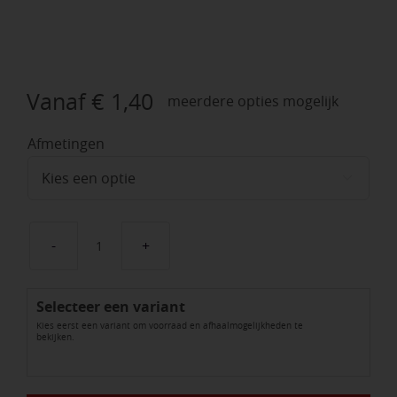
Vanaf
€
1,40
meerdere opties mogelijk
Afmetingen

Hulpstukken
110
Selecteer een variant
Ø
Kies eerst een variant om voorraad en afhaalmogelijkheden te
aantal
bekijken.