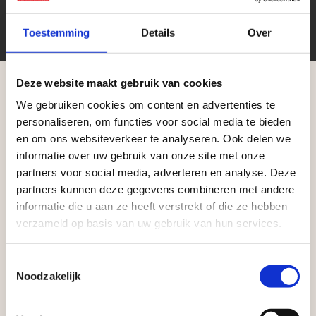
Toestemming
Details
Over
Deze website maakt gebruik van cookies
We gebruiken cookies om content en advertenties te
Aangepaste openingstijden tijdens de
personaliseren, om functies voor social media te bieden
vakantieperiode
en om ons websiteverkeer te analyseren. Ook delen we
Zakelijke klant worden
informatie over uw gebruik van onze site met onze
Vego Tuinmaterialen is de meest geschikte partner
Waardenburg en Vego Dordrecht hanteren tijdens
partners voor social media, adverteren en analyse. Deze
voor zakelijke klanten op zoek naar tuin- en
de vakantieperiode aangepaste openingstijden op
partners kunnen deze gegevens combineren met andere
infraproducten. Als professionele leverancier van
informatie die u aan ze heeft verstrekt of die ze hebben
zaterdag. Bekijk de vestigingspagina voor de
verzameld op basis van uw gebruik van hun services.
tuinmaterialen bieden wij een breed assortiment
actuele openingstijden.
aan producten van topkwaliteit. Lees meer over de
Afsluiting Papendrechtse Brug
Toestemmingsselectie
zakelijke mogelijkheden
.
Noodzakelijk
Met de Papendrechtse Brug die de komende