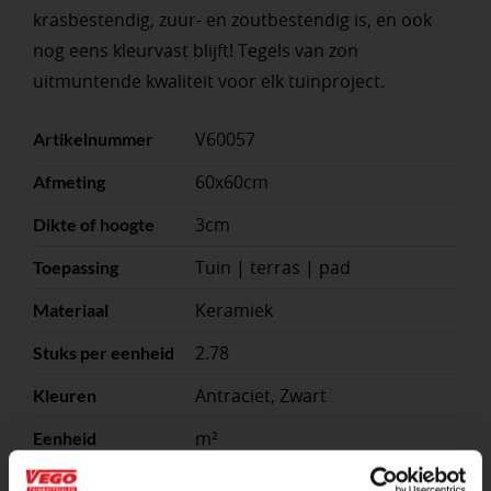
krasbestendig, zuur- en zoutbestendig is, en ook
nog eens kleurvast blijft! Tegels van zon
uitmuntende kwaliteit voor elk tuinproject.
V60057
Artikelnummer
60x60cm
Afmeting
3cm
Dikte of hoogte
Tuin | terras | pad
Toepassing
Keramiek
Materiaal
2.78
Stuks per eenheid
Antraciet, Zwart
Kleuren
m²
Eenheid