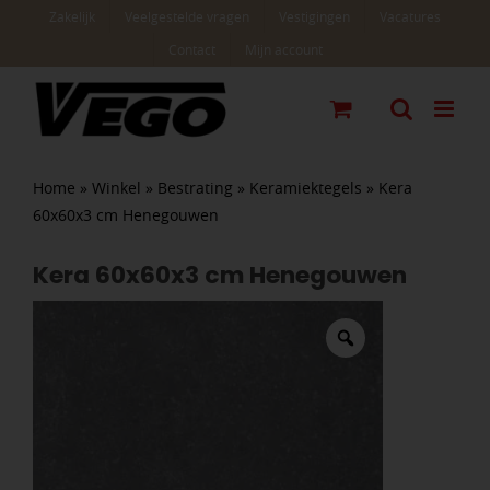
Ga
Zakelijk
Veelgestelde vragen
Vestigingen
Vacatures
naar
Contact
Mijn account
inhoud
Home
»
Winkel
»
Bestrating
»
Keramiektegels
»
Kera
60x60x3 cm Henegouwen
Kera 60x60x3 cm Henegouwen