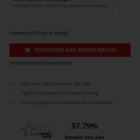
U krijgt bericht zodra uw bestelling klaarstaat of wordt bezorgd.
Henegouwen
aantal
Hoeveel m2 heb ik nodig?
TOEVOEGEN AAN WINKELWAGEN
Verzendkosten berekenen
Alles voor de tuin onder één dak
Eigen bezorgdienst & snelle levering
4 vestigingen met inspirerende showtuinen
97.79%
Beveelt ons aan