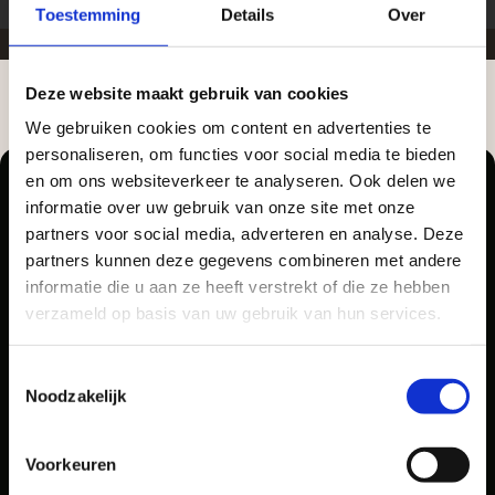
Toestemming
Details
Over
Deze website maakt gebruik van cookies
Zakelijke klant worden
We gebruiken cookies om content en advertenties te
Aangepaste openingstijden tijdens de
Vego Tuinmaterialen is de meest geschikte partner
personaliseren, om functies voor social media te bieden
vakantieperiode
en om ons websiteverkeer te analyseren. Ook delen we
voor zakelijke klanten op zoek naar tuin- en
informatie over uw gebruik van onze site met onze
infraproducten. Als professionele leverancier van
Waardenburg en Vego Dordrecht hanteren tijdens
partners voor social media, adverteren en analyse. Deze
tuinmaterialen bieden wij een breed assortiment
de vakantieperiode aangepaste openingstijden op
partners kunnen deze gegevens combineren met andere
Pellegrom Sierbestrating heet voortaan Vego
aan producten van topkwaliteit. Lees meer over de
informatie die u aan ze heeft verstrekt of die ze hebben
zaterdag. Bekijk de vestigingspagina voor de
Tuinmaterialen.
zakelijke mogelijkheden
.
verzameld op basis van uw gebruik van hun services.
actuele openingstijden.
Afsluiting Papendrechtse Brug
Toestemmingsselectie
Noodzakelijk
Met de Papendrechtse Brug die de komende
maanden dicht is voor al het wegverkeer, is het fijn
Voorkeuren