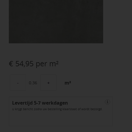
€
54,95
per m²
m²
Kera
60x60x3
Levertijd 5-7 werkdagen
cm
i
U krijgt bericht zodra uw bestelling klaarstaat of wordt bezorgd.
Ravenna
aantal