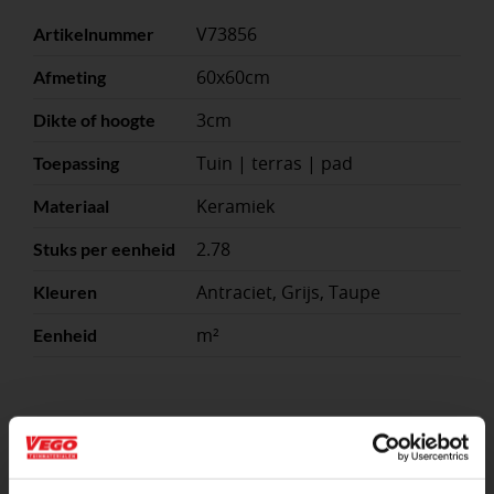
V73856
Artikelnummer
60x60cm
Afmeting
3cm
Dikte of hoogte
Tuin | terras | pad
Toepassing
Keramiek
Materiaal
2.78
Stuks per eenheid
Antraciet, Grijs, Taupe
Kleuren
m²
Eenheid