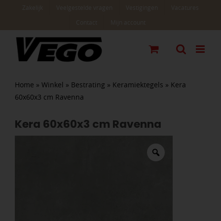
Ga
Zakelijk
Veelgestelde vragen
Vestigingen
Vacatures
naar
Contact
Mijn account
inhoud
Home
»
Winkel
»
Bestrating
»
Keramiektegels
»
Kera
60x60x3 cm Ravenna
Kera 60x60x3 cm Ravenna