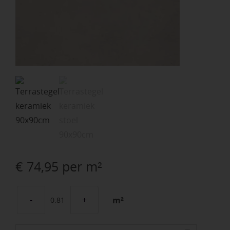
€
74,95
per m²
m²
Kera
90x90x3