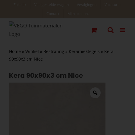
Ga
Zakelijk
Veelgestelde vragen
Vestigingen
Vacatures
naar
Contact
Mijn account
inhoud
Home
»
Winkel
»
Bestrating
»
Keramiektegels
»
Kera
90x90x3 cm Nice
Kera 90x90x3 cm Nice