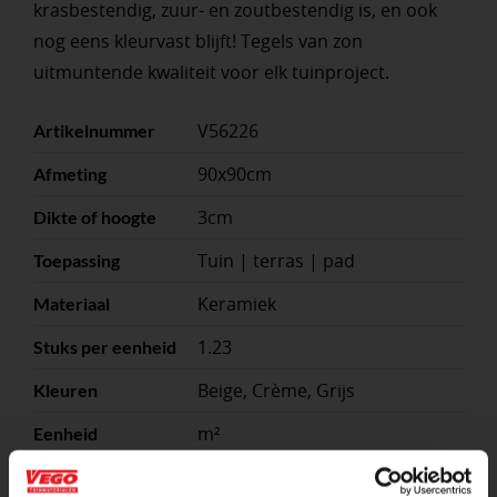
krasbestendig, zuur- en zoutbestendig is, en ook
nog eens kleurvast blijft! Tegels van zon
uitmuntende kwaliteit voor elk tuinproject.
V56226
Artikelnummer
90x90cm
Afmeting
3cm
Dikte of hoogte
Tuin | terras | pad
Toepassing
Keramiek
Materiaal
1.23
Stuks per eenheid
Beige, Crème, Grijs
Kleuren
m²
Eenheid