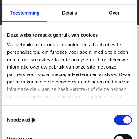
Toestemming
Details
Over
Deze website maakt gebruik van cookies
We gebruiken cookies om content en advertenties te
Aangepaste openingstijden tijdens de
personaliseren, om functies voor social media te bieden
vakantieperiode
Zakelijke klant worden
en om ons websiteverkeer te analyseren. Ook delen we
informatie over uw gebruik van onze site met onze
Vego Tuinmaterialen is de meest geschikte partner
Waardenburg en Vego Dordrecht hanteren tijdens
partners voor social media, adverteren en analyse. Deze
voor zakelijke klanten op zoek naar tuin- en
de vakantieperiode aangepaste openingstijden op
partners kunnen deze gegevens combineren met andere
infraproducten. Als professionele leverancier van
informatie die u aan ze heeft verstrekt of die ze hebben
zaterdag. Bekijk de vestigingspagina voor de
tuinmaterialen bieden wij een breed assortiment
verzameld op basis van uw gebruik van hun services.
actuele openingstijden.
aan producten van topkwaliteit. Lees meer over de
zakelijke mogelijkheden
.
Afsluiting Papendrechtse Brug
Toestemmingsselectie
Noodzakelijk
Met de Papendrechtse Brug die de komende
Voorkeuren