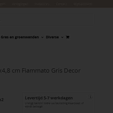
agen
Vestigingen
Vacatures
Contact
Mijn account
Gras en groenwanden
Diverse
x4,8 cm Fiammato Gris Decor
Levertijd 5-7 werkdagen
i
m2
U krijgt bericht zodra uw bestelling klaarstaat of
wordt bezorgd.