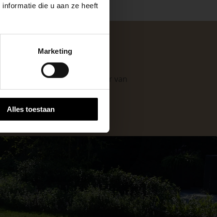
nformatie die u aan ze heeft
keer, is het fijn
Marketing
 stap van jouw
. Als professionele leverancier van
e mogelijkheden
.
Alles toestaan