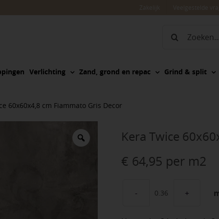
Zakelijk
Veelgestelde vr
Zoeken
naar:
ppingen
Verlichting
Zand, grond en repac
Grind & split
ce 60x60x4,8 cm Fiammato Gris Decor
Kera Twice 60x60
€
64,95
per m2
Kera
Twice