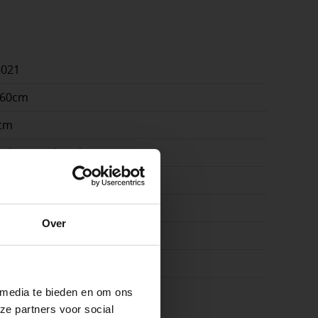
8021
x60cm
cm
n | terras | pad
amiek en beton
e
8
Over
raciet, Grijs
ste openingstijden
 media te bieden en om ons
ze partners voor social