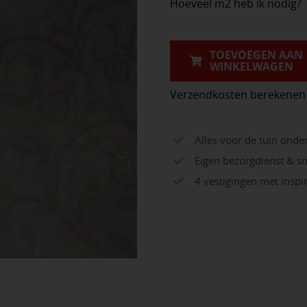
Hoeveel m2 heb ik nodig?
60x60x4,8
cm
Fiammato
TOEVOEGEN AAN
WINKELWAGEN
Gris
Decor
Verzendkosten berekenen
aantal
Alles voor de tuin onde
Eigen bezorgdienst & sn
4 vestigingen met insp