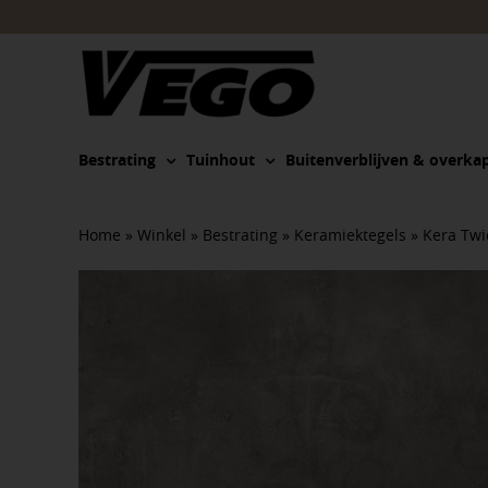
Ga
naar
inhoud
Bestrating
Tuinhout
Buitenverblijven & overka
Home
»
Winkel
»
Bestrating
»
Keramiektegels
»
Kera Twi