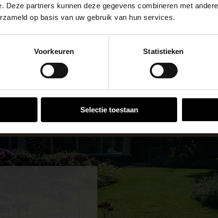
e. Deze partners kunnen deze gegevens combineren met andere i
erzameld op basis van uw gebruik van hun services.
se Brug die de komende maanden dicht is voor al het wegver
go-vestiging in de buurt is.
Voorkeuren
Statistieken
n en inspirerende showtuinen helpen we je graag bij iedere
 voor zakelijke klanten op zoek naar tuin- en infraproducten
VESTIGINGEN
aan producten van topkwaliteit. Lees meer over de
zakelijk
Selectie toestaan