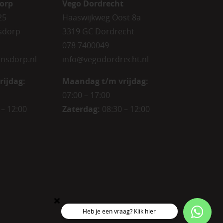
orp
Vego Dordrecht
25
Haaswijkweg Oost 8a
sdorp
3319 GC Dordrecht
078 7400049
nsdorp.nl
info@vegodordrecht.nl
rijdag
:
Maandag t/m vrijdag:
07:00 – 17:00
 – 12:00
Zaterdag:
08:30 – 12:00
Heb je een vraag? Klik hier