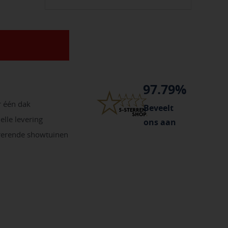
97.79%
r één dak
Beveelt
elle levering
ons aan
irerende showtuinen