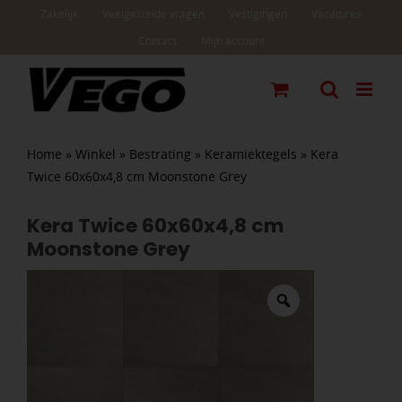
Ga
Zakelijk
Veelgestelde vragen
Vestigingen
Vacatures
naar
Contact
Mijn account
inhoud
Home
»
Winkel
»
Bestrating
»
Keramiektegels
»
Kera
Twice 60x60x4,8 cm Moonstone Grey
Kera Twice 60x60x4,8 cm
Moonstone Grey