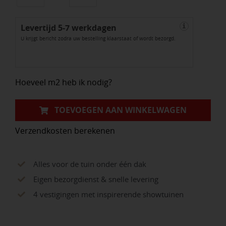
Twice
Levertijd 5-7 werkdagen
60x60x4,8
i
U krijgt bericht zodra uw bestelling klaarstaat of wordt bezorgd.
cm
Moonstone
Grey
Hoeveel m2 heb ik nodig?
aantal
TOEVOEGEN AAN WINKELWAGEN
Verzendkosten berekenen
Alles voor de tuin onder één dak
Eigen bezorgdienst & snelle levering
4 vestigingen met inspirerende showtuinen