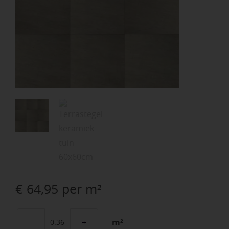
€
64,95
per m²
m²
Kera