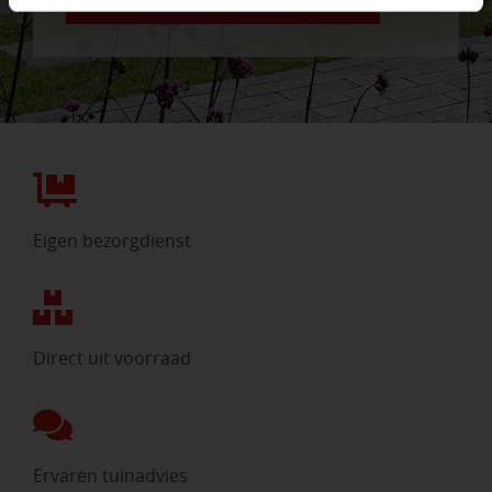
NEEM CONTACT MET ONS OP
Eigen bezorgdienst
Direct uit voorraad
Ervaren tuinadvies