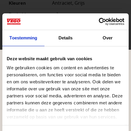
Antraciet, Grijs
Kleuren
m²
Eenheid
60×60 cm
Maat
Toestemming
Details
Over
Deze website maakt gebruik van cookies
We gebruiken cookies om content en advertenties te
Aangepaste openingstijden tijdens de
personaliseren, om functies voor social media te bieden
vakantieperiode
en om ons websiteverkeer te analyseren. Ook delen we
informatie over uw gebruik van onze site met onze
Waardenburg en Vego Dordrecht hanteren tijdens
partners voor social media, adverteren en analyse. Deze
Zakelijke klant worden
de vakantieperiode aangepaste openingstijden op
partners kunnen deze gegevens combineren met andere
Vego Tuinmaterialen is de meest geschikte partner
informatie die u aan ze heeft verstrekt of die ze hebben
zaterdag. Bekijk de vestigingspagina voor de
voor zakelijke klanten op zoek naar tuin- en
verzameld op basis van uw gebruik van hun services.
actuele openingstijden.
infraproducten. Als professionele leverancier van