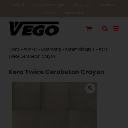
Ga
Zakelijk
Veelgestelde vragen
Vestigingen
Vacatures
naar
Contact
Mijn account
inhoud
Home
»
Winkel
»
Bestrating
»
Keramiektegels
»
Kera
Twice Cerabeton Crayon
Kera Twice Cerabeton Crayon