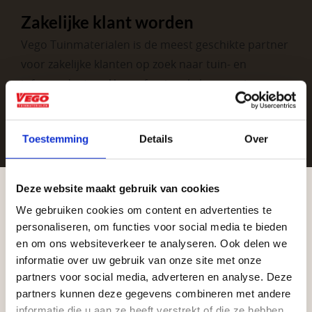
Zakelijke klant worden
Vego Tuinmaterialen is de meest geschikte partner
voor zakelijke klanten op zoek naar tuin- en
infraproducten. Als professionele leverancier van
tuinmaterialen bieden wij een breed assortiment
aan producten van topkwaliteit. Lees meer over de
Toestemming
Details
Over
zakelijke mogelijkheden
.
Deze website maakt gebruik van cookies
We gebruiken cookies om content en advertenties te
Aangepaste openingstijden tijdens de
personaliseren, om functies voor social media te bieden
vakantieperiode
en om ons websiteverkeer te analyseren. Ook delen we
informatie over uw gebruik van onze site met onze
Waardenburg en Vego Dordrecht hanteren tijdens
partners voor social media, adverteren en analyse. Deze
Vrijblijvend advies?
de vakantieperiode aangepaste openingstijden op
partners kunnen deze gegevens combineren met andere
informatie die u aan ze heeft verstrekt of die ze hebben