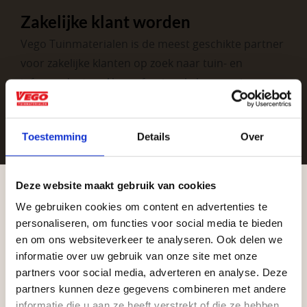
Zakelijke klant worden
Vego Tuinmaterialen is de meest geschikte partner
voor zakelijke klanten op zoek naar tuin- en
infraproducten. Als professionele leverancier van
tuinmaterialen bieden wij een breed assortiment
aan producten van topkwaliteit. Lees meer over de
Toestemming
Details
Over
zakelijke mogelijkheden
.
Deze website maakt gebruik van cookies
We gebruiken cookies om content en advertenties te
Aangepaste openingstijden tijdens de
personaliseren, om functies voor social media te bieden
vakantieperiode
en om ons websiteverkeer te analyseren. Ook delen we
informatie over uw gebruik van onze site met onze
Waardenburg en Vego Dordrecht hanteren tijdens
partners voor social media, adverteren en analyse. Deze
Vrijblijvend advies?
de vakantieperiode aangepaste openingstijden op
partners kunnen deze gegevens combineren met andere
informatie die u aan ze heeft verstrekt of die ze hebben