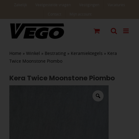
Ga
Zakelijk
Veelgestelde vragen
Vestigingen
Vacatures
naar
Contact
Mijn account
inhoud
Home
»
Winkel
»
Bestrating
»
Keramiektegels
»
Kera
Twice Moonstone Piombo
Kera Twice Moonstone Piombo