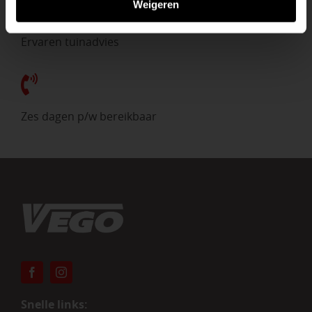
Weigeren
Ervaren tuinadvies
Zes dagen p/w bereikbaar
Snelle links: