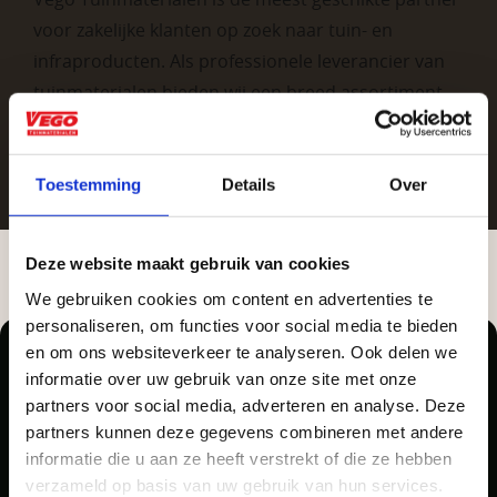
voor zakelijke klanten op zoek naar tuin- en
infraproducten. Als professionele leverancier van
tuinmaterialen bieden wij een breed assortiment
aan producten van topkwaliteit. Lees meer over de
zakelijke mogelijkheden
.
Toestemming
Details
Over
Deze website maakt gebruik van cookies
We gebruiken cookies om content en advertenties te
Aangepaste openingstijden tijdens de
personaliseren, om functies voor social media te bieden
vakantieperiode
en om ons websiteverkeer te analyseren. Ook delen we
informatie over uw gebruik van onze site met onze
Vrijblijvend advies?
Waardenburg en Vego Dordrecht hanteren tijdens
partners voor social media, adverteren en analyse. Deze
de vakantieperiode aangepaste openingstijden op
partners kunnen deze gegevens combineren met andere
Pellegrom Sierbestrating heet voortaan Vego
informatie die u aan ze heeft verstrekt of die ze hebben
Geen probleem, wij hebben alles voor uw
zaterdag. Bekijk de vestigingspagina voor de
Tuinmaterialen.
verzameld op basis van uw gebruik van hun services.
tuin en onze medewerkers adviseren je
actuele openingstijden.