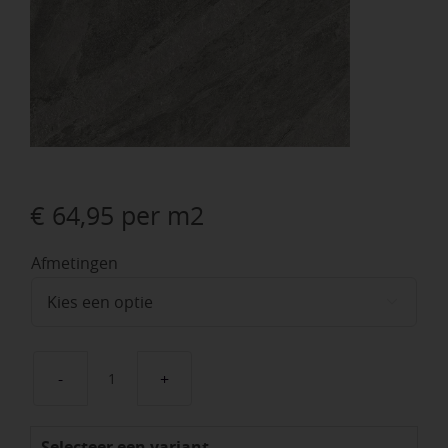
€
64,95
per m2
Afmetingen

Kera
Twice
Selecteer een variant
Slate