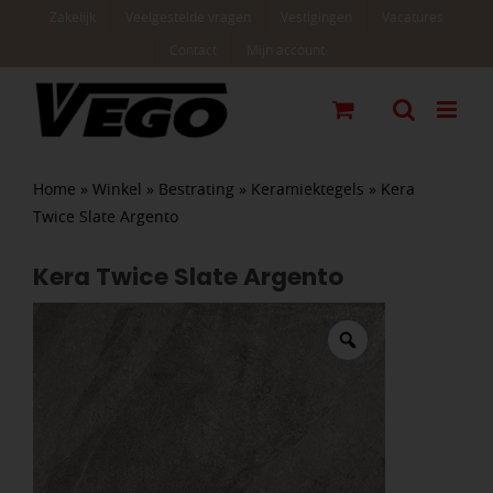
Ga
Zakelijk
Veelgestelde vragen
Vestigingen
Vacatures
naar
Contact
Mijn account
inhoud
Home
»
Winkel
»
Bestrating
»
Keramiektegels
»
Kera
Twice Slate Argento
Kera Twice Slate Argento