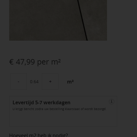
€
47,99
per m²
m²
KERAM.
BARI
Levertijd 5-7 werkdagen
SAND
i
U krijgt bericht zodra uw bestelling klaarstaat of wordt bezorgd.
DUE
80x80x2cm
aantal
Hoeveel m2 heb ik nodig?