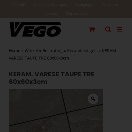
Ga
Zakelijk
Veelgestelde vragen
Vestigingen
Vacatures
naar
Contact
Mijn account
inhoud
Home
»
Winkel
»
Bestrating
»
Keramiektegels
»
KERAM.
VARESE TAUPE TRE 60x60x3cm
KERAM. VARESE TAUPE TRE
60x60x3cm