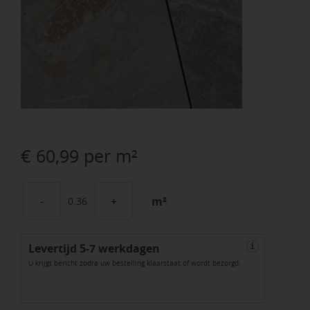
€
60,99
per m²
m²
KERAM.
VARESE
Levertijd 5-7 werkdagen
TAUPE
i
U krijgt bericht zodra uw bestelling klaarstaat of wordt bezorgd.
TRE
60x60x3cm
aantal