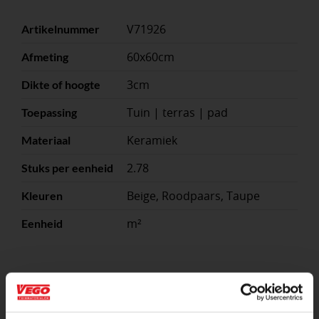
V71926
Artikelnummer
60x60cm
Afmeting
3cm
Dikte of hoogte
Tuin | terras | pad
Toepassing
Keramiek
Materiaal
2.78
Stuks per eenheid
Beige, Roodpaars, Taupe
Kleuren
m²
Eenheid