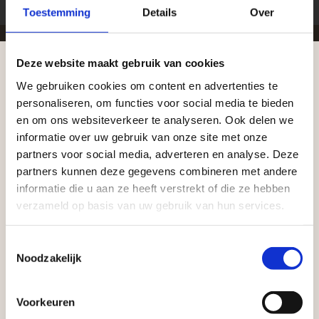
Toestemming
Details
Over
Deze website maakt gebruik van cookies
Zakelijke klant worden
We gebruiken cookies om content en advertenties te
Aangepaste openingstijden tijdens de
personaliseren, om functies voor social media te bieden
Vego Tuinmaterialen is de meest geschikte partner
vakantieperiode
en om ons websiteverkeer te analyseren. Ook delen we
voor zakelijke klanten op zoek naar tuin- en
informatie over uw gebruik van onze site met onze
infraproducten. Als professionele leverancier van
Waardenburg en Vego Dordrecht hanteren tijdens
partners voor social media, adverteren en analyse. Deze
tuinmaterialen bieden wij een breed assortiment
de vakantieperiode aangepaste openingstijden op
partners kunnen deze gegevens combineren met andere
aan producten van topkwaliteit. Lees meer over de
informatie die u aan ze heeft verstrekt of die ze hebben
zaterdag. Bekijk de vestigingspagina voor de
zakelijke mogelijkheden
.
verzameld op basis van uw gebruik van hun services.
actuele openingstijden.
Afsluiting Papendrechtse Brug
Toestemmingsselectie
Noodzakelijk
Met de Papendrechtse Brug die de komende
maanden dicht is voor al het wegverkeer, is het fijn
Voorkeuren