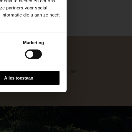
 media te bieden en om ons
ze partners voor social
nformatie die u aan ze heeft
keer, is het fijn
Marketing
 stap van jouw
. Als professionele leverancier van
Alles toestaan
e mogelijkheden
.