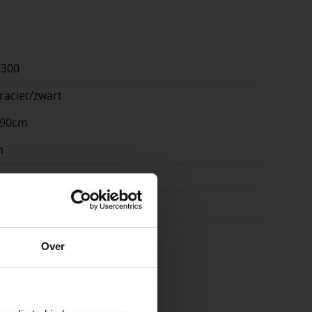
2300
raciet/zwart
x90cm
m
n | terras | pad
amiek
Over
3
ste openingstijden
n.
ge, Crème