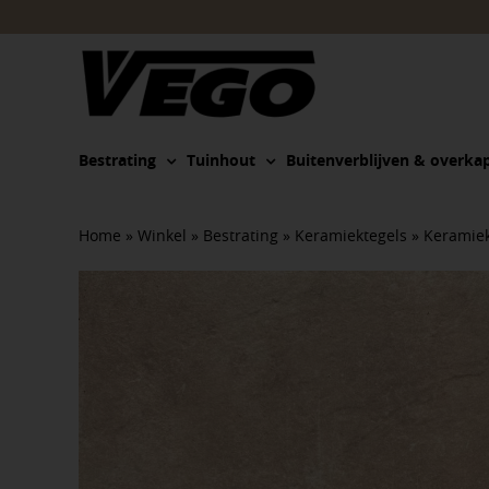
Ga
naar
inhoud
Bestrating
Tuinhout
Buitenverblijven & overka
Home
»
Winkel
»
Bestrating
»
Keramiektegels
»
Keramiek