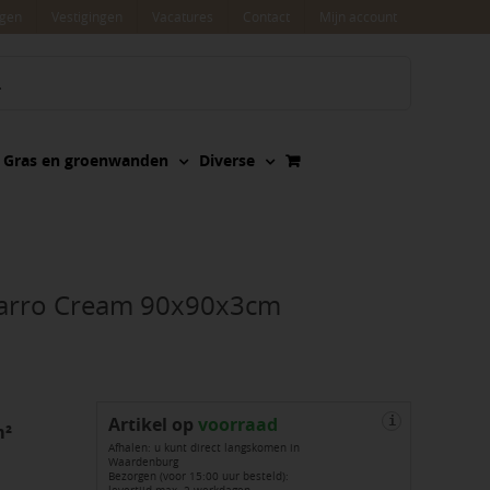
agen
Vestigingen
Vacatures
Contact
Mijn account
Gras en groenwanden
Diverse
zarro Cream 90x90x3cm
Artikel op
voorraad
i
m²
Afhalen: u kunt direct langskomen in
Waardenburg
Bezorgen (voor 15:00 uur besteld):