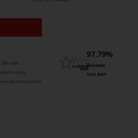
levertijd max. 2 werkdagen
97.79%
r één dak
Beveelt
elle levering
ons aan
irerende showtuinen