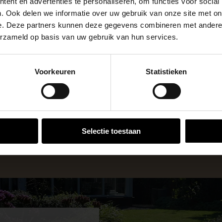
m²
Eenheid
ent en advertenties te personaliseren, om functies voor social
apendrechtse Brug
. Ook delen we informatie over uw gebruik van onze site met on
e. Deze partners kunnen deze gegevens combineren met andere i
erzameld op basis van uw gebruik van hun services.
se Brug die de komende maanden dicht is voor al het wegver
go-vestiging in de buurt is.
Voorkeuren
Statistieken
n en inspirerende showtuinen helpen we je graag bij iedere
VESTIGINGEN
 voor zakelijke klanten op zoek naar tuin- en infraproducten
Selectie toestaan
aan producten van topkwaliteit. Lees meer over de
zakelijk