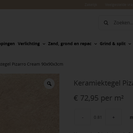
Zakelijk
Veelgestelde vr
Zoeken
naar:
ppingen
Verlichting
Zand, grond en repac
Grind & split
tegel Pizarro Cream 90x90x3cm
Keramiektegel Pi
€
72,95
per m²
Keramiektegel
Pizarro