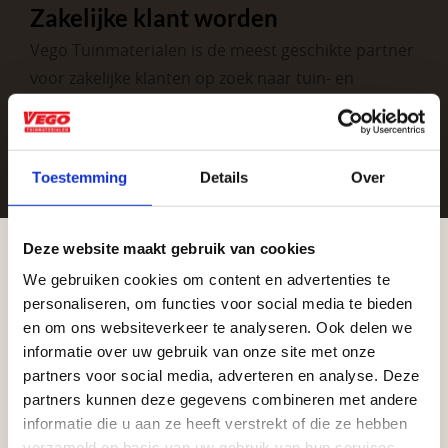
Zakelijke klant worden
Vego Tuinmaterialen is de meest geschikte partner
voor zakelijke klanten op zoek naar tuin- en
infraproducten. Als professionele leverancier van
tuinmaterialen bieden wij een breed assortiment
aan producten van topkwaliteit. Lees meer over de
Toestemming
Details
Over
zakelijke mogelijkheden
.
Deze website maakt gebruik van cookies
We gebruiken cookies om content en advertenties te
Aangepaste openingstijden tijdens de
personaliseren, om functies voor social media te bieden
vakantieperiode
en om ons websiteverkeer te analyseren. Ook delen we
informatie over uw gebruik van onze site met onze
Waardenburg en Vego Dordrecht hanteren tijdens
partners voor social media, adverteren en analyse. Deze
Vrijblijvend advies?
de vakantieperiode aangepaste openingstijden op
partners kunnen deze gegevens combineren met andere
informatie die u aan ze heeft verstrekt of die ze hebben
zaterdag. Bekijk de vestigingspagina voor de
verzameld op basis van uw gebruik van hun services.