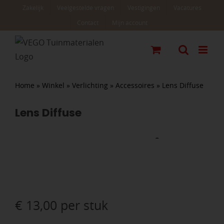
Ga
Zakelijk
Veelgestelde vragen
Vestigingen
Vacatures
naar
Contact
Mijn account
inhoud
Home
»
Winkel
»
Verlichting
»
Accessoires
»
Lens Diffuse
Lens Diffuse
€
13,00
per stuk