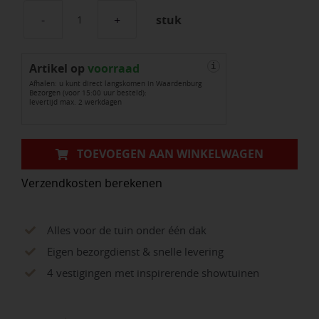
stuk
Lens
Diffuse
Artikel op
aantal
voorraad
i
Afhalen: u kunt direct langskomen in Waardenburg
Bezorgen (voor 15:00 uur besteld):
levertijd max. 2 werkdagen
TOEVOEGEN AAN WINKELWAGEN
Verzendkosten berekenen
Alles voor de tuin onder één dak
Eigen bezorgdienst & snelle levering
4 vestigingen met inspirerende showtuinen