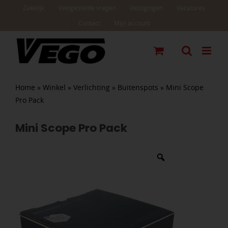
Ga
Zakelijk
Veelgestelde vragen
Vestigingen
Vacatures
naar
Contact
Mijn account
inhoud
Home
»
Winkel
»
Verlichting
»
Buitenspots
»
Mini Scope
Pro Pack
Mini Scope Pro Pack