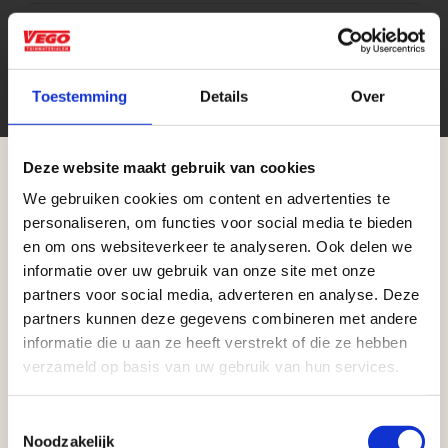
stuk
Eenheid
Toestemming
Details
Over
Deze website maakt gebruik van cookies
We gebruiken cookies om content en advertenties te
Aangepaste openingstijden tijdens de
personaliseren, om functies voor social media te bieden
vakantieperiode
en om ons websiteverkeer te analyseren. Ook delen we
Zakelijke klant worden
informatie over uw gebruik van onze site met onze
Waardenburg en Vego Dordrecht hanteren tijdens
partners voor social media, adverteren en analyse. Deze
Vego Tuinmaterialen is de meest geschikte partner
de vakantieperiode aangepaste openingstijden op
partners kunnen deze gegevens combineren met andere
voor zakelijke klanten op zoek naar tuin- en
informatie die u aan ze heeft verstrekt of die ze hebben
zaterdag. Bekijk de vestigingspagina voor de
infraproducten. Als professionele leverancier van
verzameld op basis van uw gebruik van hun services.
actuele openingstijden.
tuinmaterialen bieden wij een breed assortiment
aan producten van topkwaliteit. Lees meer over de
Afsluiting Papendrechtse Brug
Toestemmingsselectie
Noodzakelijk
zakelijke mogelijkheden
.