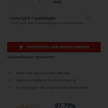
stuk
Mini
Scope
Levertijd 5-7 werkdagen
Pro
i
U krijgt bericht zodra uw bestelling klaarstaat of wordt bezorgd.
Pack
aantal
TOEVOEGEN AAN WINKELWAGEN
Verzendkosten berekenen
Alles voor de tuin onder één dak
Eigen bezorgdienst & snelle levering
4 vestigingen met inspirerende showtuinen
97.79%