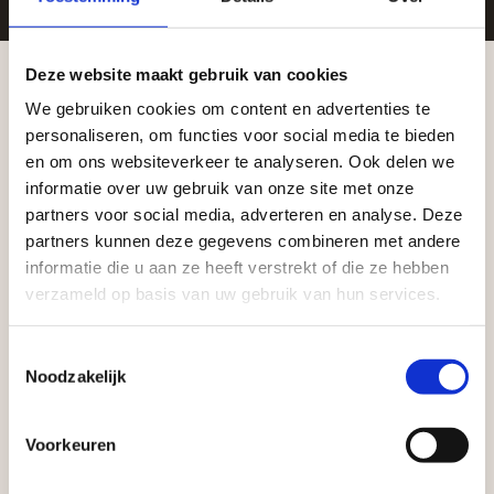
Deze website maakt gebruik van cookies
Zakelijke klant worden
We gebruiken cookies om content en advertenties te
Vego Tuinmaterialen is de meest geschikte partner
Aangepaste openingstijden tijdens de
personaliseren, om functies voor social media te bieden
voor zakelijke klanten op zoek naar tuin- en
vakantieperiode
en om ons websiteverkeer te analyseren. Ook delen we
infraproducten. Als professionele leverancier van
informatie over uw gebruik van onze site met onze
tuinmaterialen bieden wij een breed assortiment
Waardenburg en Vego Dordrecht hanteren tijdens
partners voor social media, adverteren en analyse. Deze
aan producten van topkwaliteit. Lees meer over de
de vakantieperiode aangepaste openingstijden op
partners kunnen deze gegevens combineren met andere
informatie die u aan ze heeft verstrekt of die ze hebben
zakelijke mogelijkheden
.
zaterdag. Bekijk de vestigingspagina voor de
verzameld op basis van uw gebruik van hun services.
actuele openingstijden.
Afsluiting Papendrechtse Brug
Toestemmingsselectie
Noodzakelijk
Met de Papendrechtse Brug die de komende
maanden dicht is voor al het wegverkeer, is het fijn
Voorkeuren
dat er altijd een Vego-vestiging in de buurt is.