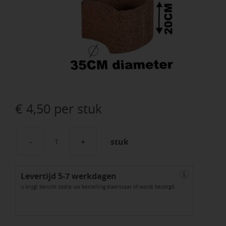
€
4,50
per stuk
stuk
Moonflor
Bruin
Levertijd 5-7 werkdagen
Ø
i
U krijgt bericht zodra uw bestelling klaarstaat of wordt bezorgd.
35x20cm
aantal