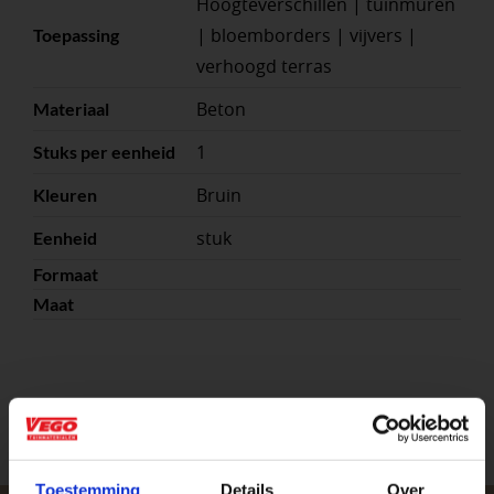
Hoogteverschillen | tuinmuren
| bloemborders | vijvers |
Toepassing
verhoogd terras
Beton
Materiaal
1
Stuks per eenheid
Bruin
Kleuren
stuk
Eenheid
Formaat
Maat
Toestemming
Details
Over