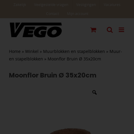
Ga
Zakelijk
Veelgestelde vragen
Vestigingen
Vacatures
naar
Contact
Mijn account
inhoud
Home
»
Winkel
»
Muurblokken en stapelblokken
»
Muur-
en stapelblokken
»
Moonflor Bruin Ø 35x20cm
Moonflor Bruin Ø 35x20cm