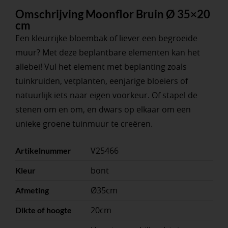
Omschrijving Moonflor Bruin Ø 35×20
cm
Een kleurrijke bloembak of liever een begroeide
muur? Met deze beplantbare elementen kan het
allebei! Vul het element met beplanting zoals
tuinkruiden, vetplanten, eenjarige bloeiers of
natuurlijk iets naar eigen voorkeur. Of stapel de
stenen om en om, en dwars op elkaar om een
unieke groene tuinmuur te creëren.
V25466
Artikelnummer
bont
Kleur
Ø35cm
Afmeting
20cm
Dikte of hoogte