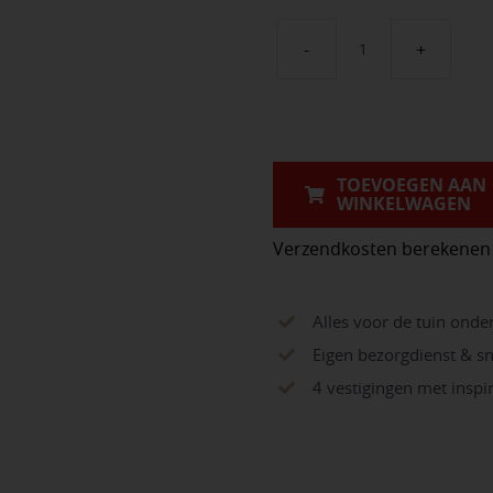
Morane
grind
aantal
TOEVOEGEN AAN
WINKELWAGEN
Verzendkosten berekenen
Alles voor de tuin onde
Eigen bezorgdienst & sn
4 vestigingen met insp