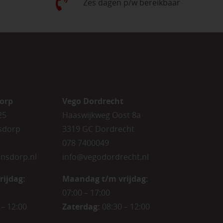
Zes dagen p/w bereikbaar
orp
Vego Dordrecht
25
Haaswijkweg Oost 8a
sdorp
3319 GC Dordrecht
078 7400049
nsdorp.nl
info@vegodordrecht.nl
rijdag
:
Maandag t/m vrijdag:
07:00 – 17:00
 – 12:00
Zaterdag:
08:30 – 12:00