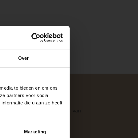
e
Over
ste openingstijden
n.
 media te bieden en om ons
ze partners voor social
nformatie die u aan ze heeft
. Als professionele leverancier van
keer, is het fijn
e mogelijkheden
.
Marketing
 stap van jouw