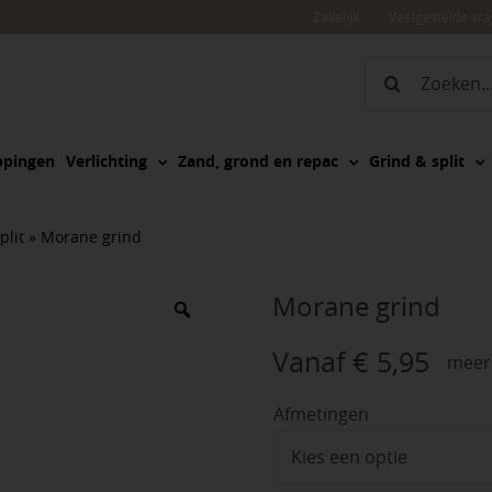
Zakelijk
Veelgestelde vr
Zoeken
naar:
ppingen
Verlichting
Zand, grond en repac
Grind & split
plit
»
Morane grind
Morane grind
Vanaf
€
5,95
meerd
Afmetingen