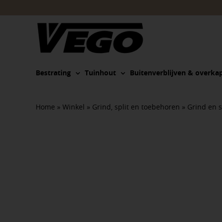
Ga
naar
inhoud
Bestrating
Tuinhout
Buitenverblijven & overka
Home
»
Winkel
»
Grind, split en toebehoren
»
Grind en s