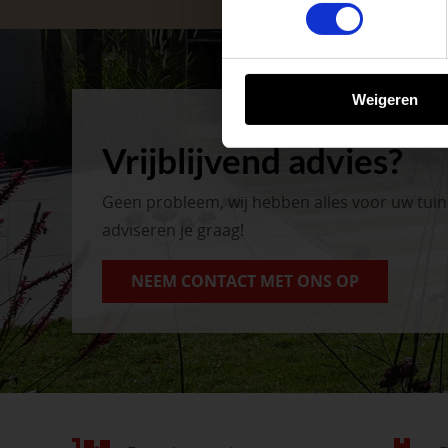
tuinproject.
BEKIJK ONZE 
Weigeren
Vrijblijvend advies?
Geen probleem, wij hebben alles voor uw tui
adviseren je graag!
NEEM CONTACT MET ONS OP