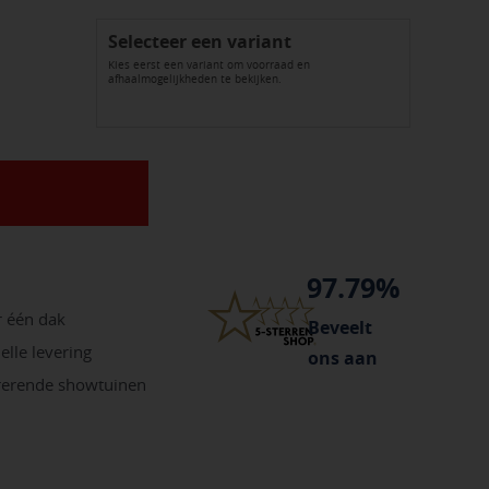
Selecteer een variant
Kies eerst een variant om voorraad en
afhaalmogelijkheden te bekijken.
97.79%
r één dak
Beveelt
elle levering
ons aan
irerende showtuinen