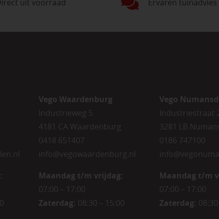
irect uit voorraad
Ervaren tuinadvies
Vego Waardenburg
Vego Numansd
Industrieweg 5
Industriestraat 
4181 CA Waardenburg
3281 LB Numan
0418 651407
0186 747100
len.nl
info@vegowaardenburg.nl
info@vegonuma
:
Maandag t/m vrijdag:
Maandag t/m v
07:00 – 17:00
07:00 – 17:00
00
Zaterdag
:
08:30 – 15:00
Zaterdag
:
08:30