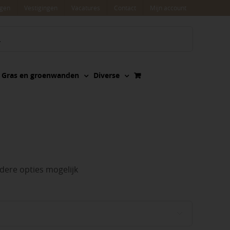
agen
Vestigingen
Vacatures
Contact
Mijn account
Gras en groenwanden
Diverse
ere opties mogelijk
