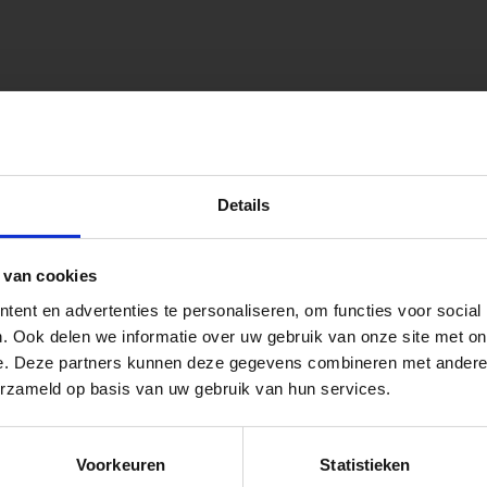
onen.
peningstijden tijdens de vakantieperiod
Details
go Dordrecht hanteren tijdens de vakantieperiode aangepa
ellegrom Sierbestrating heet voortaan Vego Tuinmateriale
 van cookies
 de vestigingspagina voor de actuele openingstijden.
ent en advertenties te personaliseren, om functies voor social
apendrechtse Brug
. Ook delen we informatie over uw gebruik van onze site met on
e. Deze partners kunnen deze gegevens combineren met andere i
 voor zakelijke klanten op zoek naar tuin- en infraproducten
erzameld op basis van uw gebruik van hun services.
se Brug die de komende maanden dicht is voor al het wegver
aan producten van topkwaliteit. Lees meer over de
zakelijk
go-vestiging in de buurt is.
Voorkeuren
Statistieken
n en inspirerende showtuinen helpen we je graag bij iedere