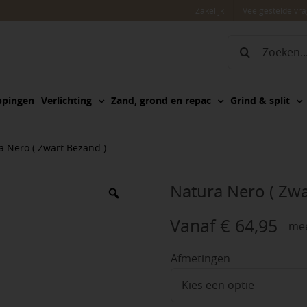
Zakelijk
Veelgestelde vr
Zoeken
naar:
ppingen
Verlichting
Zand, grond en repac
Grind & split
a Nero ( Zwart Bezand )
Natura Nero ( Zwa
Vanaf
€
64,95
mee
Afmetingen