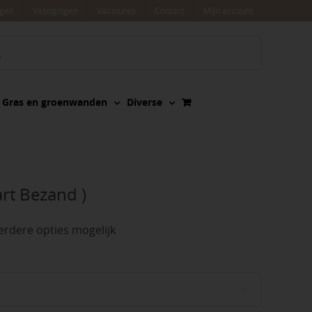
agen
Vestigingen
Vacatures
Contact
Mijn account
Gras en groenwanden
Diverse
rt Bezand )
rdere opties mogelijk
