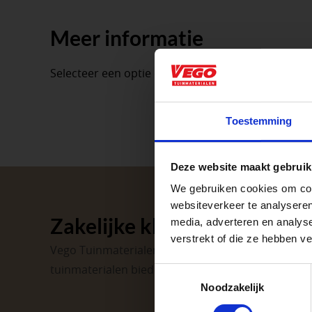
Meer informatie
Selecteer een optie om de productinformatie te t
Aangepaste o
Toestemming
Waardenburg en Ve
Deze website maakt gebruik
op zaterdag. Bekijk
We gebruiken cookies om cont
Afsluiting P
websiteverkeer te analyseren
Zakelijke klant worden
media, adverteren en analys
verstrekt of die ze hebben v
Vego Tuinmaterialen is de meest geschikte partner
Met de Papendrecht
tuinmaterialen bieden wij een breed assortiment 
dat er altijd een Ve
Toestemmingsselectie
Noodzakelijk
Met vier vestiginge
tuinproject.