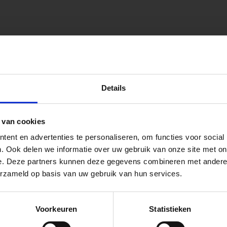
onen.
peningstijden tijdens de vakantieperiod
Details
go Dordrecht hanteren tijdens de vakantieperiode aangepa
 van cookies
 de vestigingspagina voor de actuele openingstijden.
ent en advertenties te personaliseren, om functies voor social
apendrechtse Brug
. Ook delen we informatie over uw gebruik van onze site met on
e. Deze partners kunnen deze gegevens combineren met andere i
erzameld op basis van uw gebruik van hun services.
 voor zakelijke klanten op zoek naar tuin- en infraproducten
se Brug die de komende maanden dicht is voor al het wegver
aan producten van topkwaliteit. Lees meer over de
zakelijk
go-vestiging in de buurt is.
Voorkeuren
Statistieken
n en inspirerende showtuinen helpen we je graag bij iedere