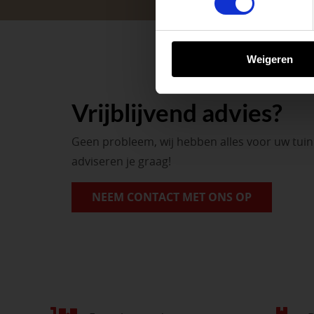
BEKIJK ONZE 
Weigeren
Vrijblijvend advies?
Geen probleem, wij hebben alles voor uw tui
adviseren je graag!
NEEM CONTACT MET ONS OP