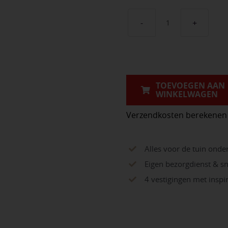
Natura
Nero
(
Zwart
TOEVOEGEN AAN
Bezand
WINKELWAGEN
)
aantal
Verzendkosten berekenen
Alles voor de tuin onde
Eigen bezorgdienst & sn
4 vestigingen met insp