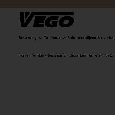
Ga
naar
inhoud
Bestrating
Tuinhout
Buitenverblijven & overka
Home
»
Winkel
»
Bestrating
»
Gebakken klinkers
»
Natur