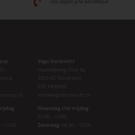
Zes dagen p/w bereikbaar
orp
Vego Dordrecht
25
Haaswijkweg Oost 8a
sdorp
3319 GC Dordrecht
078 7400049
nsdorp.nl
info@vegodordrecht.nl
rijdag
:
Maandag t/m vrijdag:
07:00 – 17:00
 – 12:00
Zaterdag:
08:30 – 12:00