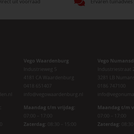
irect uit voorraad
Ervaren tuinadvies
Vego Waardenburg
Vego Numansd
Industrieweg 5
Industriestraat 
4181 CA Waardenburg
3281 LB Numan
0418 651407
0186 747100
len.nl
info@vegowaardenburg.nl
info@vegonuma
:
Maandag t/m vrijdag:
Maandag t/m v
07:00 – 17:00
07:00 – 17:00
00
Zaterdag
:
08:30 – 15:00
Zaterdag
:
08:30