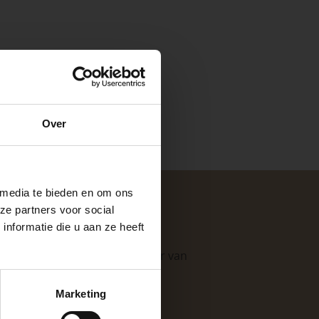
e
Over
ste openingstijden
 media te bieden en om ons
ze partners voor social
nformatie die u aan ze heeft
. Als professionele leverancier van
keer, is het fijn
e mogelijkheden
.
Marketing
 stap van jouw