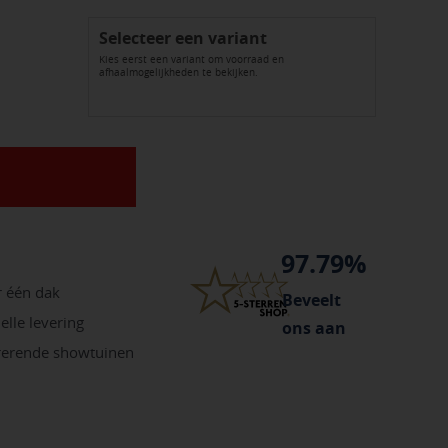
Selecteer een variant
Kies eerst een variant om voorraad en
afhaalmogelijkheden te bekijken.
97.79%
r één dak
Beveelt
elle levering
ons aan
irerende showtuinen