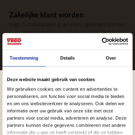
Zakelijke klant worden
Vego Tuinmaterialen is de meest geschikte partner
voor zakelijke klanten op zoek naar tuin- en
infraproducten. Als professionele leverancier van
tuinmaterialen bieden wij een breed assortiment
aan producten van topkwaliteit. Lees meer over de
Toestemming
Details
Over
zakelijke mogelijkheden
.
Deze website maakt gebruik van cookies
We gebruiken cookies om content en advertenties te
Aangepaste openingstijden tijdens de
personaliseren, om functies voor social media te bieden
vakantieperiode
en om ons websiteverkeer te analyseren. Ook delen we
informatie over uw gebruik van onze site met onze
Waardenburg en Vego Dordrecht hanteren tijdens
partners voor social media, adverteren en analyse. Deze
de vakantieperiode aangepaste openingstijden op
partners kunnen deze gegevens combineren met andere
Vrijblijvend advies?
informatie die u aan ze heeft verstrekt of die ze hebben
zaterdag. Bekijk de vestigingspagina voor de