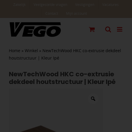
Ga
Zakelijk
Veelgestelde vragen
Vestigingen
Vacatures
naar
Contact
Mijn account
inhoud
Home
»
Winkel
»
NewTechWood HKC co-extrusie dekdeel
houtstructuur | Kleur Ipé
NewTechWood HKC co-extrusie
dekdeel houtstructuur | Kleur Ipé