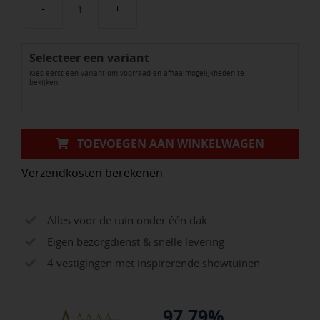
NewTechWood
HKC
Selecteer een variant
co-
Kies eerst een variant om voorraad en afhaalmogelijkheden te
extrusie
bekijken.
dekdeel
houtstructuur
|
TOEVOEGEN AAN WINKELWAGEN
Kleur
Verzendkosten berekenen
Ipé
aantal
Alles voor de tuin onder één dak
Eigen bezorgdienst & snelle levering
4 vestigingen met inspirerende showtuinen
97.79%