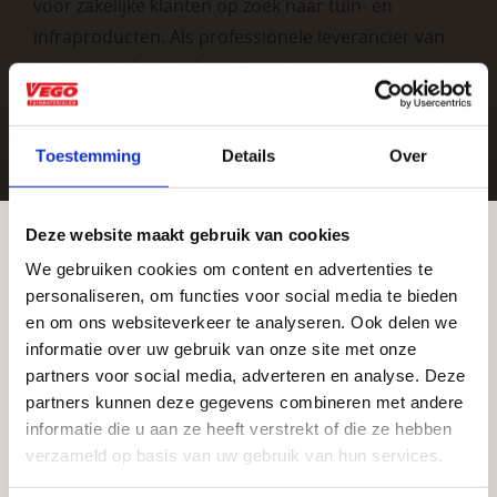
voor zakelijke klanten op zoek naar tuin- en
infraproducten. Als professionele leverancier van
tuinmaterialen bieden wij een breed assortiment
aan producten van topkwaliteit. Lees meer over de
zakelijke mogelijkheden
.
Toestemming
Details
Over
Deze website maakt gebruik van cookies
We gebruiken cookies om content en advertenties te
Aangepaste openingstijden tijdens de
personaliseren, om functies voor social media te bieden
vakantieperiode
en om ons websiteverkeer te analyseren. Ook delen we
informatie over uw gebruik van onze site met onze
Vrijblijvend advies?
Waardenburg en Vego Dordrecht hanteren tijdens
partners voor social media, adverteren en analyse. Deze
de vakantieperiode aangepaste openingstijden op
partners kunnen deze gegevens combineren met andere
informatie die u aan ze heeft verstrekt of die ze hebben
zaterdag. Bekijk de vestigingspagina voor de
Geen probleem, wij hebben alles voor uw
verzameld op basis van uw gebruik van hun services.
actuele openingstijden.
tuin en onze medewerkers adviseren je