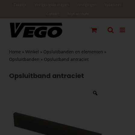
Ga
Zakelijk
Veelgestelde vragen
Vestigingen
Vacatures
naar
Contact
Mijn account
inhoud
Home
»
Winkel
»
Opsluitbanden en elementen
»
Opsluitbanden
»
Opsluitband antraciet
Opsluitband antraciet