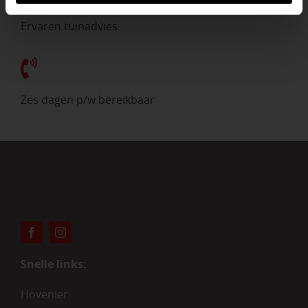
Ervaren tuinadvies
Zes dagen p/w bereikbaar
Snelle links:
Hovenier