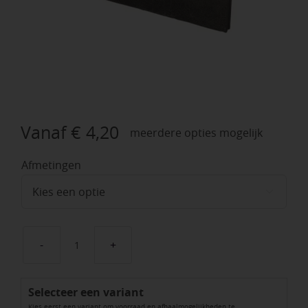
Vanaf
€
4,20
meerdere opties mogelijk
Afmetingen

Opsluitband
antraciet
Selecteer een variant
aantal
Kies eerst een variant om voorraad en afhaalmogelijkheden te