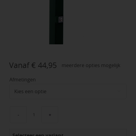
Vanaf
€
44,95
meerdere opties mogelijk
Afmetingen

Palen
groen
Selecteer een variant
RAL