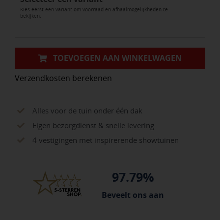
Kies eerst een variant om voorraad en afhaalmogelijkheden te
6005
bekijken.
aantal
TOEVOEGEN AAN WINKELWAGEN
Verzendkosten berekenen
Alles voor de tuin onder één dak
Eigen bezorgdienst & snelle levering
4 vestigingen met inspirerende showtuinen
97.79%
Beveelt ons aan