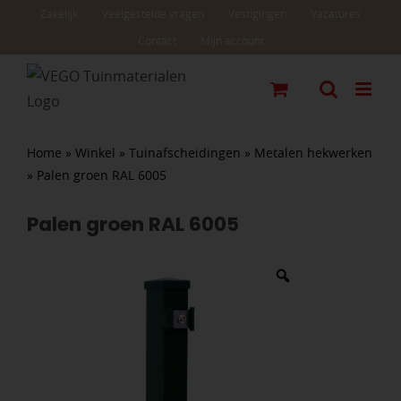
Ga
Zakelijk
Veelgestelde vragen
Vestigingen
Vacatures
naar
Contact
Mijn account
inhoud
Home
»
Winkel
»
Tuinafscheidingen
»
Metalen hekwerken
»
Palen groen RAL 6005
Palen groen RAL 6005