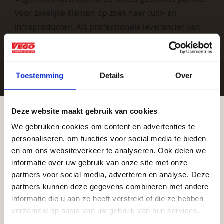
voor zakelijke klanten op zoek naar tuin- en
infraproducten. Als professionele leverancier van
tuinmaterialen bieden wij een breed assortiment
aan producten van topkwaliteit. Lees meer over de
zakelijke mogelijkheden
.
Toestemming
Details
Over
Deze website maakt gebruik van cookies
We gebruiken cookies om content en advertenties te
Aangepaste openingstijden tijdens de
personaliseren, om functies voor social media te bieden
vakantieperiode
en om ons websiteverkeer te analyseren. Ook delen we
informatie over uw gebruik van onze site met onze
Waardenburg en Vego Dordrecht hanteren tijdens
Vrijblijvend advies?
partners voor social media, adverteren en analyse. Deze
de vakantieperiode aangepaste openingstijden op
partners kunnen deze gegevens combineren met andere
informatie die u aan ze heeft verstrekt of die ze hebben
zaterdag. Bekijk de vestigingspagina voor de
Geen probleem, wij hebben alles voor uw
verzameld op basis van uw gebruik van hun services.
actuele openingstijden.
tuin en onze medewerkers adviseren je