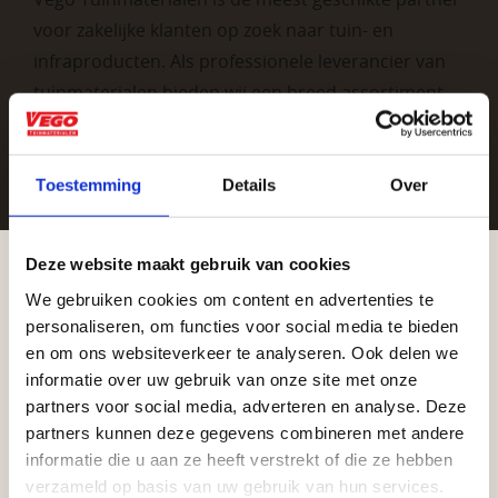
voor zakelijke klanten op zoek naar tuin- en
infraproducten. Als professionele leverancier van
tuinmaterialen bieden wij een breed assortiment
aan producten van topkwaliteit. Lees meer over de
zakelijke mogelijkheden
.
Toestemming
Details
Over
Deze website maakt gebruik van cookies
We gebruiken cookies om content en advertenties te
Aangepaste openingstijden tijdens de
personaliseren, om functies voor social media te bieden
vakantieperiode
en om ons websiteverkeer te analyseren. Ook delen we
informatie over uw gebruik van onze site met onze
Vrijblijvend advies?
Waardenburg en Vego Dordrecht hanteren tijdens
partners voor social media, adverteren en analyse. Deze
de vakantieperiode aangepaste openingstijden op
partners kunnen deze gegevens combineren met andere
informatie die u aan ze heeft verstrekt of die ze hebben
Geen probleem, wij hebben alles voor uw
zaterdag. Bekijk de vestigingspagina voor de
verzameld op basis van uw gebruik van hun services.
tuin en onze medewerkers adviseren je
actuele openingstijden.