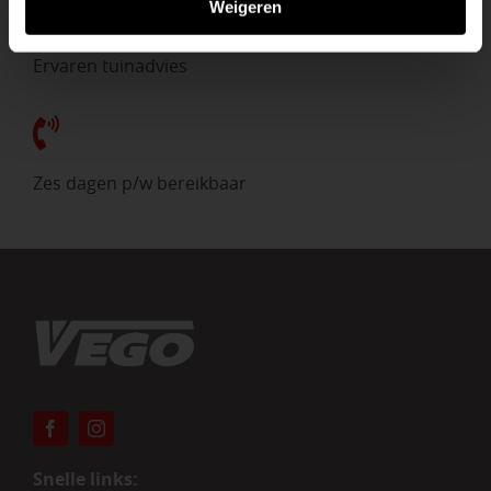
Weigeren
Ervaren tuinadvies
Zes dagen p/w bereikbaar
Snelle links: