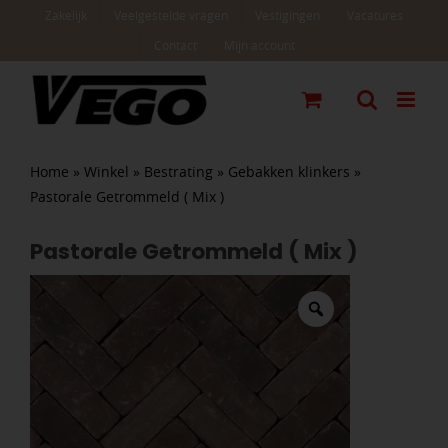
Ga
Zakelijk
Veelgestelde vragen
Vestigingen
Vacatures
naar
Contact
Mijn account
inhoud
Home
»
Winkel
»
Bestrating
»
Gebakken klinkers
»
Pastorale Getrommeld ( Mix )
Pastorale Getrommeld ( Mix )