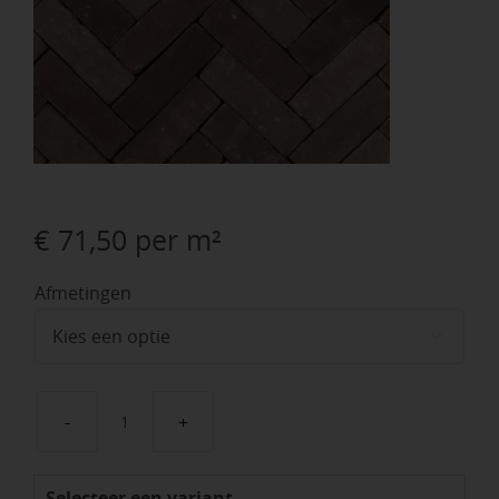
€
71,50
per m²
Afmetingen

Pastorale
Getrommeld
Selecteer een variant
(