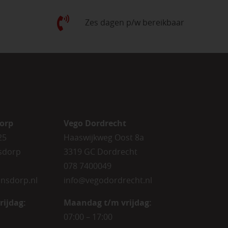
Zes dagen p/w bereikbaar
orp
Vego Dordrecht
25
Haaswijkweg Oost 8a
sdorp
3319 GC Dordrecht
078 7400049
nsdorp.nl
info@vegodordrecht.nl
rijdag
:
Maandag t/m vrijdag:
07:00 – 17:00