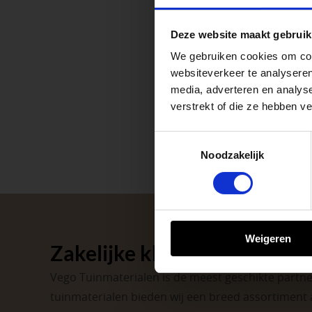
Waardenburg en Ve
Deze website maakt gebruik
op zaterdag. Bekijk
We gebruiken cookies om cont
Afsluiting P
websiteverkeer te analyseren
media, adverteren en analys
verstrekt of die ze hebben v
Met de Papendrecht
dat er altijd een Ve
Toestemmingsselectie
Noodzakelijk
Met vier vestiginge
tuinproject.
BEKIJK ONZE 
Weigeren
Zakelijke klant worden
Vego Tuinmaterialen is de meest geschikte partner
tuinmaterialen bieden wij een breed assortiment 