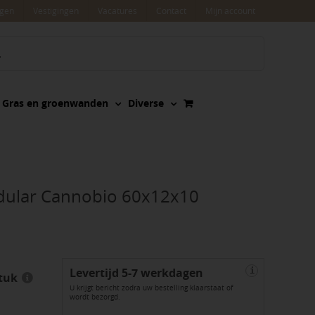
agen
Vestigingen
Vacatures
Contact
Mijn account
Gras en groenwanden
Diverse
dular Cannobio 60x12x10
Levertijd 5-7 werkdagen
i
tuk
U krijgt bericht zodra uw bestelling klaarstaat of
wordt bezorgd.