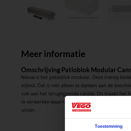
Meer informatie
Omschrijving Patioblok Modular Ca
Nieuw is het patioblok modular. Deze trendy blok
stijlvol. Dat is niet alleen te danken aan de besc
ook aan het terugliggende randje. Dit maakt het 
te verwerken waarna het geheel er ook nog eens e
uitziet.
Aangepaste o
Toestemming