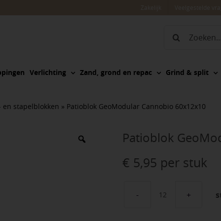
Zakelijk
Veelgestelde vr
Zoeken
naar:
ppingen
Verlichting
Zand, grond en repac
Grind & split
 en stapelblokken
»
Patioblok GeoModular Cannobio 60x12x10
Patioblok GeoMo
€
5,95
per stuk
s
Patioblok
GeoModular