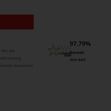
97.79%
r één dak
Beveelt
elle levering
ons aan
irerende showtuinen