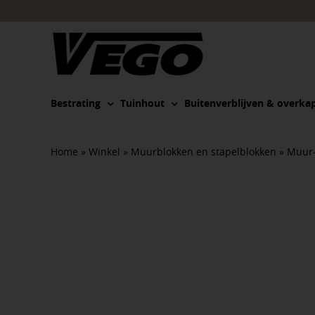
Ga
naar
inhoud
Bestrating
Tuinhout
Buitenverblijven & overka
Home
»
Winkel
»
Muurblokken en stapelblokken
»
Muur-