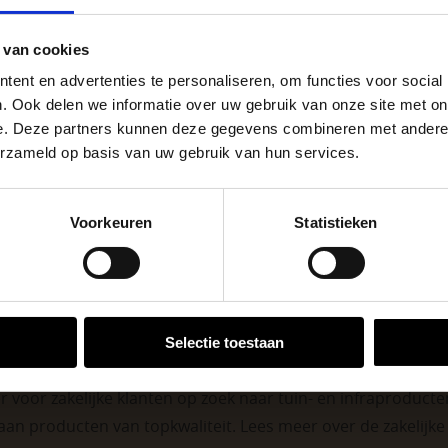
vij
go Dordrecht hanteren tijdens de vakantieperiode aangepa
Bet
Materiaal
 van cookies
 de vestigingspagina voor de actuele openingstijden.
1
Stuks per eenheid
ent en advertenties te personaliseren, om functies voor social
apendrechtse Brug
. Ook delen we informatie over uw gebruik van onze site met on
Gri
Kleuren
e. Deze partners kunnen deze gegevens combineren met andere i
erzameld op basis van uw gebruik van hun services.
stu
Eenheid
se Brug die de komende maanden dicht is voor al het wegver
go-vestiging in de buurt is.
Voorkeuren
Statistieken
n en inspirerende showtuinen helpen we je graag bij iedere
VESTIGINGEN
Selectie toestaan
 voor zakelijke klanten op zoek naar tuin- en infraproducten
aan producten van topkwaliteit. Lees meer over de
zakelijk