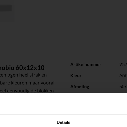
V5
Artikelnummer
nnobio 60x12x10
ken ogen heel strak en
Ant
Kleur
hikbare kleuren maar vooral
60
Afmeting
heel eenvoudig de blokken
10
Dikte of hoogte
xtra verzorgd en fraai
Strak
peningstijden tijdens de vakantieperiod
Hoo
Details
Toepassing