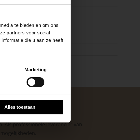
vers | verhoogd terras
ste openingstijden
on
 media te bieden en om ons
ze partners voor social
js
nformatie die u aan ze heeft
k
keer, is het fijn
Marketing
 stap van jouw
Alles toestaan
. Als professionele leverancier van
e mogelijkheden
.