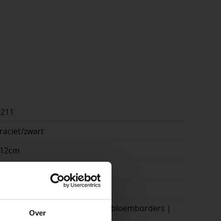
7211
raciet/zwart
x12cm
cm
e
gteverschillen | tuinmuren | bloemborders |
Over