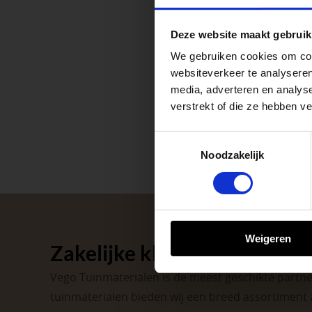
Waardenburg en Ve
Deze website maakt gebruik
op zaterdag. Bekijk
We gebruiken cookies om cont
Afsluiting P
websiteverkeer te analyseren
media, adverteren en analys
verstrekt of die ze hebben v
Met de Papendrecht
dat er altijd een Ve
Toestemmingsselectie
Noodzakelijk
Met vier vestiginge
tuinproject.
BEKIJK ONZE 
Weigeren
Zakelijke klant worden
Vego Tuinmaterialen is de meest geschikte partner
tuinmaterialen bieden wij een breed assortiment 