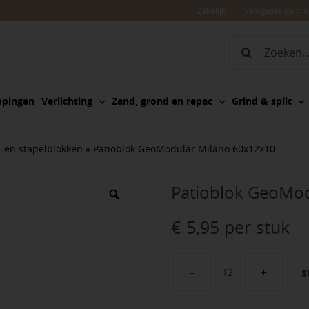
Zakelijk
Veelgestelde vr
Zoeken
naar:
ppingen
Verlichting
Zand, grond en repac
Grind & split
 en stapelblokken
»
Patioblok GeoModular Milano 60x12x10
Patioblok GeoMo
€
5,95
per stuk
s
Patioblok
GeoModular