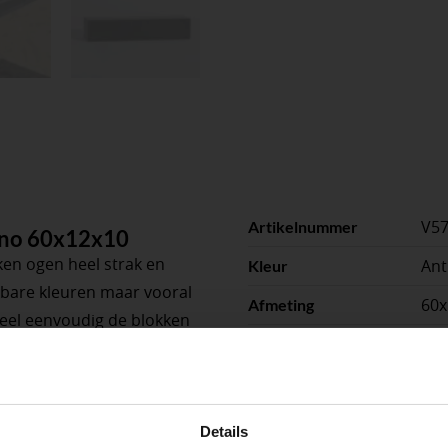
V5
Artikelnummer
ano 60x12x10
ken ogen heel strak en
Ant
Kleur
hikbare kleuren maar vooral
60
Afmeting
heel eenvoudig de blokken
10
Dikte of hoogte
xtra verzorgd en fraai
Strak
peningstijden tijdens de vakantieperiod
Hoo
Details
Toepassing