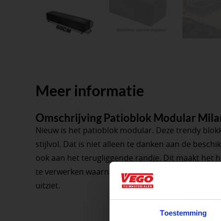
Meer informatie
Omschrijving Patioblok Modular Mil
Nieuw is het patioblok modular. Deze trendy blok
stijlvol. Dat is niet alleen te danken aan de besc
ook aan het terugliggende randje. Dit maakt het 
te verwerken waarna het geheel er ook nog eens e
uitziet.
Aangepaste o
Toestemming