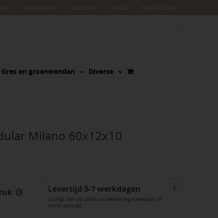
agen
Vestigingen
Vacatures
Contact
Mijn account
Gras en groenwanden
Diverse
dular Milano 60x12x10
Levertijd 5-7 werkdagen
i
tuk
U krijgt bericht zodra uw bestelling klaarstaat of
wordt bezorgd.