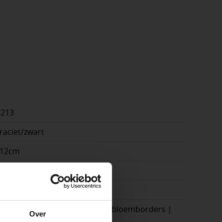
7213
raciet/zwart
x12cm
cm
e
gteverschillen | tuinmuren | bloemborders |
Over