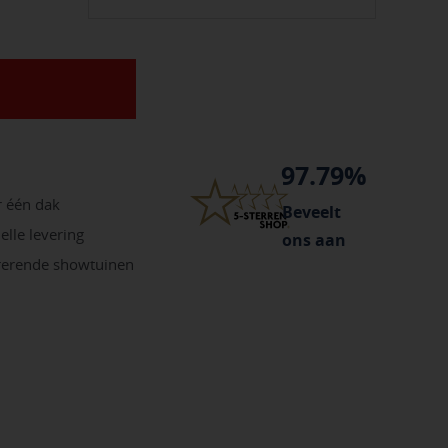
97.79%
r één dak
Beveelt
elle levering
ons aan
irerende showtuinen