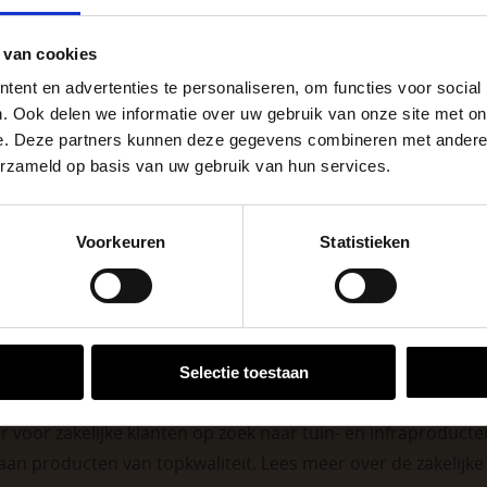
vij
go Dordrecht hanteren tijdens de vakantieperiode aangepa
Bet
Materiaal
 van cookies
 de vestigingspagina voor de actuele openingstijden.
1
Stuks per eenheid
ent en advertenties te personaliseren, om functies voor social
apendrechtse Brug
. Ook delen we informatie over uw gebruik van onze site met on
Ant
Kleuren
e. Deze partners kunnen deze gegevens combineren met andere i
erzameld op basis van uw gebruik van hun services.
stu
Eenheid
se Brug die de komende maanden dicht is voor al het wegver
go-vestiging in de buurt is.
Voorkeuren
Statistieken
n en inspirerende showtuinen helpen we je graag bij iedere
VESTIGINGEN
Selectie toestaan
 voor zakelijke klanten op zoek naar tuin- en infraproducten
aan producten van topkwaliteit. Lees meer over de
zakelijk