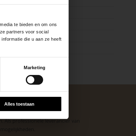
vers | verhoogd terras
ste openingstijden
on
 media te bieden en om ons
ze partners voor social
raciet, Zwart
nformatie die u aan ze heeft
k
keer, is het fijn
Marketing
 stap van jouw
Alles toestaan
. Als professionele leverancier van
e mogelijkheden
.