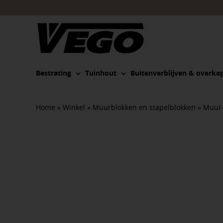
Ga
naar
inhoud
Bestrating
Tuinhout
Buitenverblijven & overka
Home
»
Winkel
»
Muurblokken en stapelblokken
»
Muur-