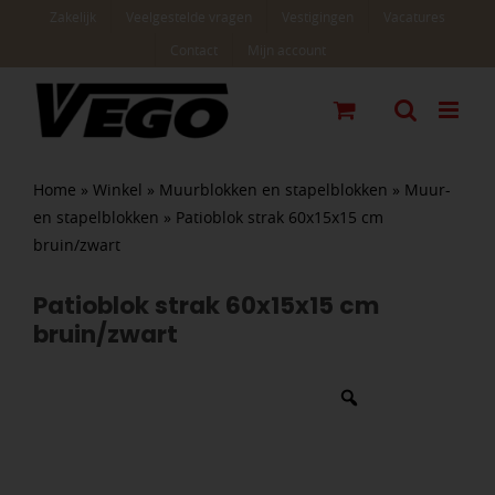
Ga
Zakelijk
Veelgestelde vragen
Vestigingen
Vacatures
naar
Contact
Mijn account
inhoud
Home
»
Winkel
»
Muurblokken en stapelblokken
»
Muur-
en stapelblokken
»
Patioblok strak 60x15x15 cm
bruin/zwart
Patioblok strak 60x15x15 cm
bruin/zwart