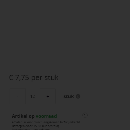
€
7,75
per stuk
stuk
Patioblok
strak
Artikel op
60x15x15
voorraad
i
Afhalen: u kunt direct langskomen in Zwijndrecht
cm
Bezorgen (voor 15:00 uur besteld):
levertijd max. 2 werkdagen