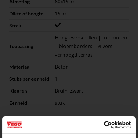
60x15cm
Afmeting
15cm
Dikte of hoogte
Strak
Hoogteverschillen | tuinmuren
| bloemborders | vijvers |
Toepassing
verhoogd terras
Beton
Materiaal
1
Stuks per eenheid
Bruin, Zwart
Kleuren
stuk
Eenheid