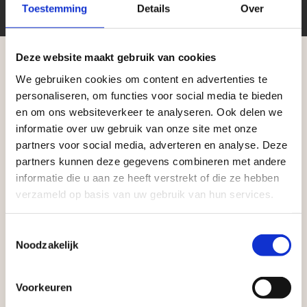
Toestemming
Details
Over
Deze website maakt gebruik van cookies
We gebruiken cookies om content en advertenties te
Aangepaste openingstijden tijdens de
Zakelijke klant worden
personaliseren, om functies voor social media te bieden
vakantieperiode
en om ons websiteverkeer te analyseren. Ook delen we
Vego Tuinmaterialen is de meest geschikte partner
informatie over uw gebruik van onze site met onze
voor zakelijke klanten op zoek naar tuin- en
Waardenburg en Vego Dordrecht hanteren tijdens
partners voor social media, adverteren en analyse. Deze
infraproducten. Als professionele leverancier van
de vakantieperiode aangepaste openingstijden op
partners kunnen deze gegevens combineren met andere
tuinmaterialen bieden wij een breed assortiment
informatie die u aan ze heeft verstrekt of die ze hebben
zaterdag. Bekijk de vestigingspagina voor de
aan producten van topkwaliteit. Lees meer over de
verzameld op basis van uw gebruik van hun services.
actuele openingstijden.
zakelijke mogelijkheden
.
Afsluiting Papendrechtse Brug
Toestemmingsselectie
Noodzakelijk
Met de Papendrechtse Brug die de komende
maanden dicht is voor al het wegverkeer, is het fijn
Voorkeuren