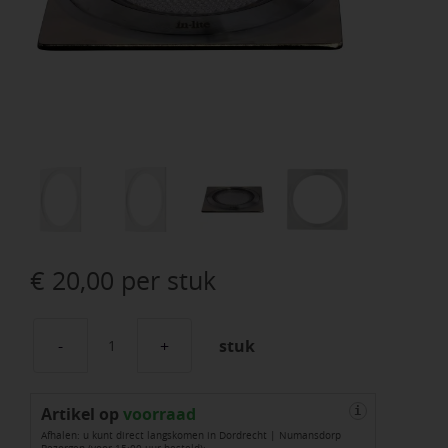
€
20,00
per stuk
stuk
Plate
1
Artikel op
Stainless
voorraad
i
Afhalen: u kunt direct langskomen in Dordrecht | Numansdorp
Steel