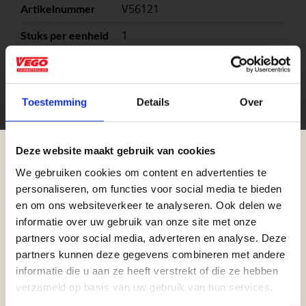
V56121
Artikelnummer
1
Stuks per eenheid
– Stainless Steel
Kleuren
stuk
Eenheid
Toestemming
Details
Over
Deze website maakt gebruik van cookies
We gebruiken cookies om content en advertenties te
Aangepaste openingstijden tijdens de
personaliseren, om functies voor social media te bieden
vakantieperiode
en om ons websiteverkeer te analyseren. Ook delen we
informatie over uw gebruik van onze site met onze
Waardenburg en Vego Dordrecht hanteren tijdens
partners voor social media, adverteren en analyse. Deze
de vakantieperiode aangepaste openingstijden op
partners kunnen deze gegevens combineren met andere
Zakelijke klant worden
informatie die u aan ze heeft verstrekt of die ze hebben
zaterdag. Bekijk de vestigingspagina voor de
Vego Tuinmaterialen is de meest geschikte partner
verzameld op basis van uw gebruik van hun services.
actuele openingstijden.
voor zakelijke klanten op zoek naar tuin- en