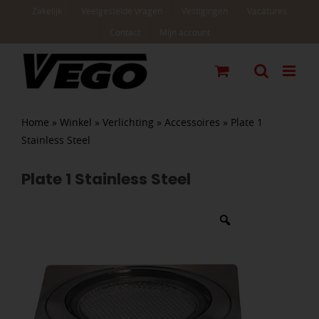
Ga
Zakelijk
Veelgestelde vragen
Vestigingen
Vacatures
naar
Contact
Mijn account
inhoud
Home
»
Winkel
»
Verlichting
»
Accessoires
»
Plate 1
Stainless Steel
Plate 1 Stainless Steel